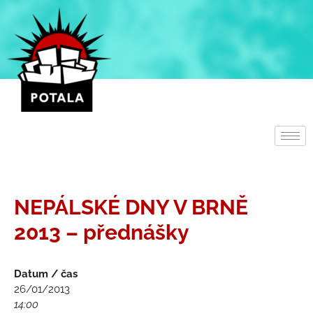
Přeskočit
na
obsah
NEPÁLSKÉ DNY V BRNĚ
2013 – přednášky
Datum / čas
26/01/2013
14:00