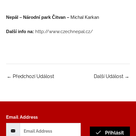
Nepál – Národní park Čitvan
–
Michal Karkan
Další info na:
http://www.czechnepal.cz/
←
Předchozí Událost
Další Událost
→
Email Address
Přihlásit