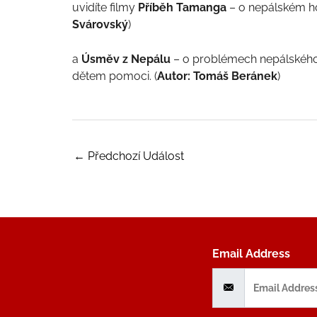
uvidíte filmy
Příběh Tamanga
– o nepálském h
Svárovský
)
a
Úsměv z Nepálu
– o problémech nepálského
dětem pomoci. (
Autor: Tomáš Beránek
)
←
Předchozí Událost
Email Address