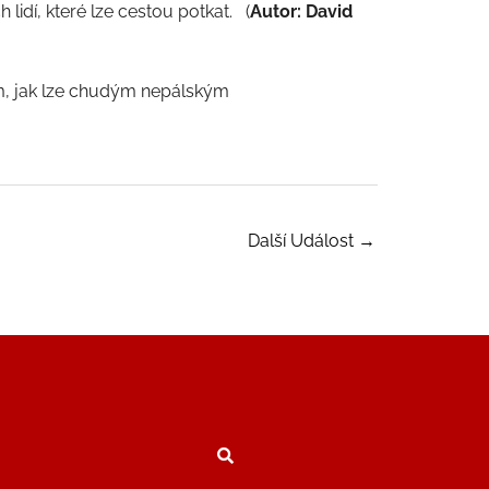
h lidí, které lze cestou potkat. (
Autor: David
, jak lze chudým nepálským
Další Událost
→