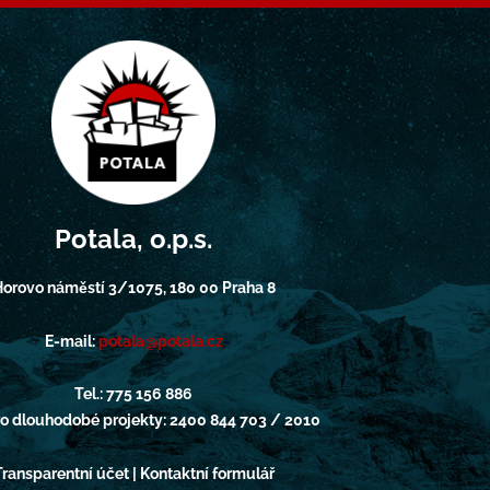
Potala, o.p.s.
orovo náměstí 3/1075, 180 00 Praha 8
E-mail:
potala@potala.cz
Tel.: 775 156 886
pro dlouhodobé projekty: 2400 844 703 / 2010
Transparentní účet | Kontaktní formulář