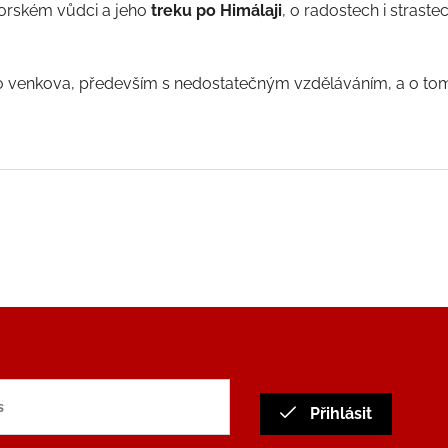
orském vůdci a jeho
treku po Himálaji
, o radostech i strastec
 venkova, především s nedostatečným vzděláváním, a o tom
Přihlásit