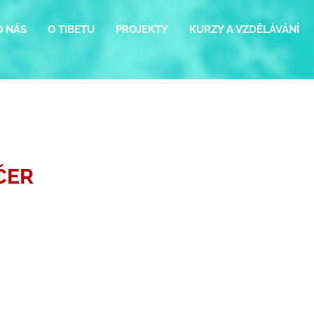
O NÁS
O TIBETU
PROJEKTY
KURZY A VZDĚLÁVÁNÍ
ČER