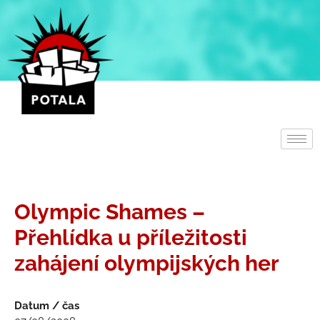
Přeskočit
na
obsah
Olympic Shames –
Přehlídka u příležitosti
zahájení olympijských her
Datum / čas