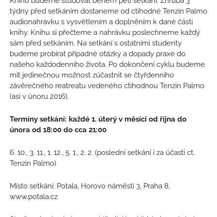
Knihu budeme studovat během pěti setkání. Zhruba 3
týdny před setkáním dostaneme od ctihodné Tenzin Palmo
audionahrávku s vysvětlením a doplněním k dané části
knihy. Knihu si přečteme a nahrávku poslechneme každý
sám před setkáním. Na setkání s ostatními studenty
budeme probírat případné otázky a dopady praxe do
našeho každodenního života. Po dokončení cyklu budeme
mít jedinečnou možnost zúčastnit se čtyřdenního
závěrečného reatreatu vedeného ctihodnou Tenzin Palmo
(asi v únoru 2016).
Termíny setkání: každé 1. úterý v měsíci od října do
února od 18:00 do cca 21:00
6. 10., 3. 11., 1. 12., 5. 1., 2. 2. (poslední setkání i za účasti ct.
Tenzin Palmo)
Místo setkání: Potala, Horovo náměstí 3, Praha 8,
www.potala.cz