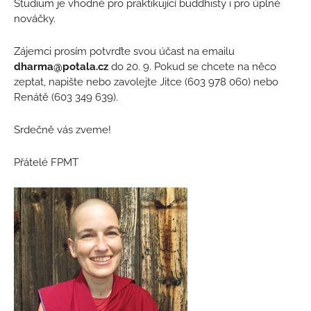
Studium je vhodné pro praktikující buddhisty i pro úplné
nováčky.
Zájemci prosím potvrďte svou účast na emailu
dharma@potala.cz
do 20. 9. Pokud se chcete na něco
zeptat, napište nebo zavolejte Jitce (603 978 060) nebo
Renátě (603 349 639).
Srdečně vás zveme!
Přátelé FPMT