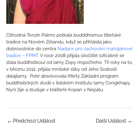
Ctihodná Tenzin Palmo potkala budddhismus tibetské
tradice na Novém Zélandu, když se přihlásila jako
dobrovolnice do centra
Nadace pro zachování mahájánové
tradice – FPMT.
V roce 2008 přijala útočiště (oficiálně se
stala buddhistkou) od lamy Zopy rinpočheho. Tři roky na to,
v březnu 2012, přijala mnišské sliby od Jeho Svatosti
dalajlamy. Poté absolvovala tříletý Základní program
buddhistických studií v italském Institutu lamy Congkhapy.
Nyní žije a studuje v klášteře Kopan v Nepálu.
←
Předchozí Událost
Další Událost
→