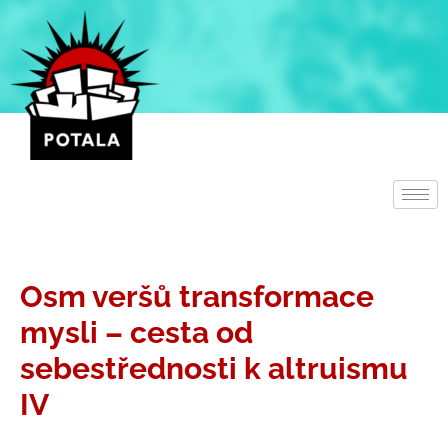
Přeskočit
na
obsah
Osm veršů transformace
mysli – cesta od
sebestřednosti k altruismu
IV