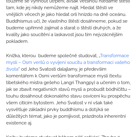
toužíme se vyhnout utrpení, avšak většinou hledáme štěstí
tam, kde jej nikdy nemůžeme najít. Hledat štěstí ve
vnějších věcech je jako hledat orlí hnízdo na dně oceánu.
Buddhismus učí, že vlastního štěstí dosáhneme, pokud se
budeme upřímně zajímat a starat o štěstí druhých, a že
kvality jako soucítění a laskavost jsou tím nejvzácnějším
pokladem.
Knížka, kterou budeme společně studovat, „
Transformace
mysli – Osm veršů o vyvíjení soucitu a transformaci vašeho
života
“ od Jeho Svatosti dalajlamy, je především
komentářem k Osmi veršům transformace mysli (textu
tibetského mistra gešeho Langri Thangpy) a učením o tom,
jak se zbavit negativních stavů mysli a probudit bódhičittu –
touhu dosáhnout dokonalého stavu osvícení ku prospěchu
všem cítícím bytostem. Jeho Svatost v ní však také
vysvětluje základní prvky buddhismu a dotýká se
důležitých témat, jako je pomíjivost, prázdnota inherentní
existence aj.