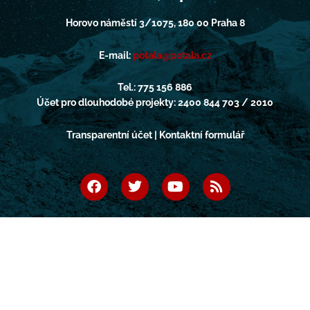
Horovo náměstí 3/1075, 180 00 Praha 8
E-mail:
potala@potala.cz
Tel.: 775 156 886
Účet pro dlouhodobé projekty: 2400 844 703 / 2010
Transparentní účet | Kontaktní formulář
F
T
Y
R
a
w
o
s
c
i
u
s
e
t
t
b
t
u
o
e
b
o
r
e
k