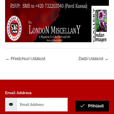
←
Předchozí Událost
Další Událost
→
Email Address
Přihlásit