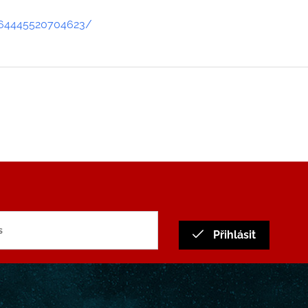
364445520704623/
Přihlásit