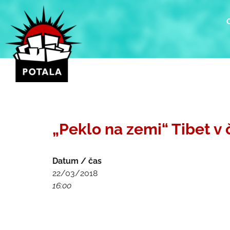
Přeskočit
na
obsah
„Peklo na zemi“ Tibet v
Datum / čas
22/03/2018
16:00