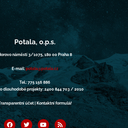
Potala, o.p.s.
orovo náměstí 3/1075, 180 00 Praha 8
E-mail:
potala@potala.cz
Tel.: 775 156 886
pro dlouhodobé projekty: 2400 844 703 / 2010
Transparentní účet | Kontaktní formulář
F
T
Y
R
a
w
o
s