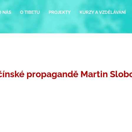
O NÁS
O TIBETU
PROJEKTY
KURZY A VZDĚLÁVÁNÍ
 čínské propagandě Martin Slob