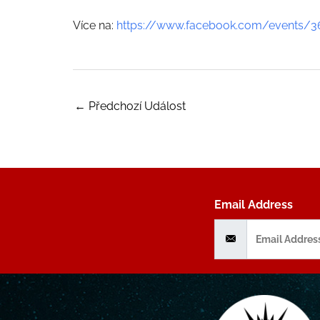
Více na:
https://www.facebook.com/events/
←
Předchozí Událost
Email Address