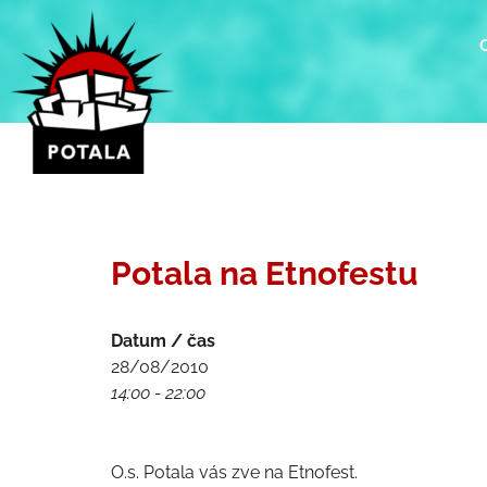
Přeskočit
na
obsah
Potala na Etnofestu
Datum / čas
28/08/2010
14:00 - 22:00
O.s. Potala vás zve na Etnofest.