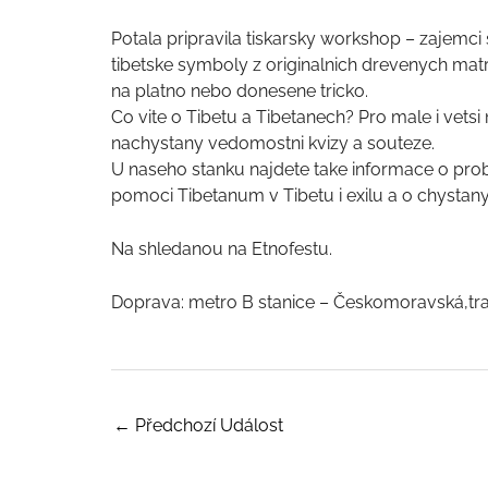
Potala pripravila tiskarsky workshop – zajemci
tibetske symboly z originalnich drevenych mat
na platno nebo donesene tricko.
Co vite o Tibetu a Tibetanech? Pro male i vetsi
nachystany vedomostni kvizy a souteze.
U naseho stanku najdete take informace o prob
pomoci Tibetanum v Tibetu i exilu a o chystany
Na shledanou na Etnofestu.
Doprava: metro B stanice – Českomoravská,tram
←
Předchozí Událost