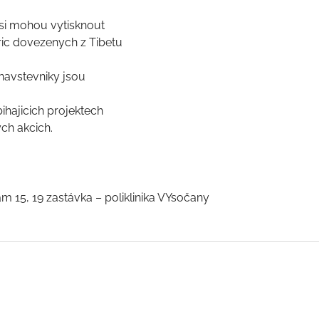
 si mohou vytisknout
ric dovezenych z Tibetu
 navstevniky jsou
ihajicich projektech
ch akcich.
 15, 19 zastávka – poliklinika VYsočany