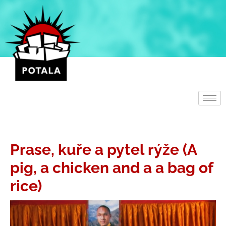
Přeskočit
na
obsah
Prase, kuře a pytel rýže (A
pig, a chicken and a a bag of
rice)