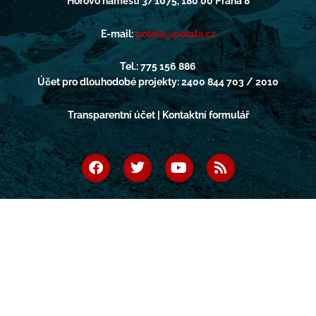
Horovo náměstí 3/1075, 180 00 Praha 8
E-mail:
potala@potala.cz
Tel.: 775 156 886
Účet pro dlouhodobé projekty: 2400 844 703 / 2010
Transparentní účet | Kontaktní formulář
F
T
Y
R
a
w
o
s
c
i
u
s
e
t
t
b
t
u
o
e
b
o
r
e
k