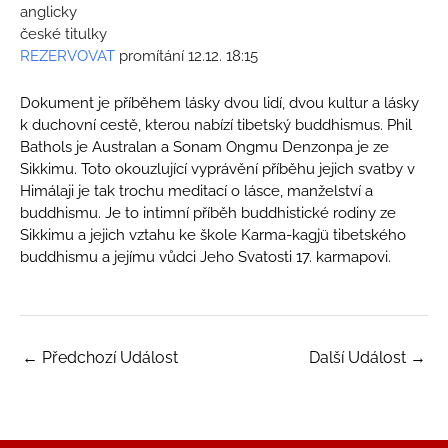
anglicky
české titulky
REZERVOVAT
promítání 12.12. 18:15
Dokument je příběhem lásky dvou lidí, dvou kultur a lásky
k duchovní cestě, kterou nabízí tibetský buddhismus. Phil
Bathols je Australan a Sonam Ongmu Denzonpa je ze
Sikkimu. Toto okouzlující vyprávění příběhu jejich svatby v
Himálaji je tak trochu meditací o lásce, manželství a
buddhismu. Je to intimní příběh buddhistické rodiny ze
Sikkimu a jejich vztahu ke škole Karma-kagjü tibetského
buddhismu a jejímu vůdci Jeho Svatosti 17. karmapovi.
←
Předchozí Událost
Další Událost
→