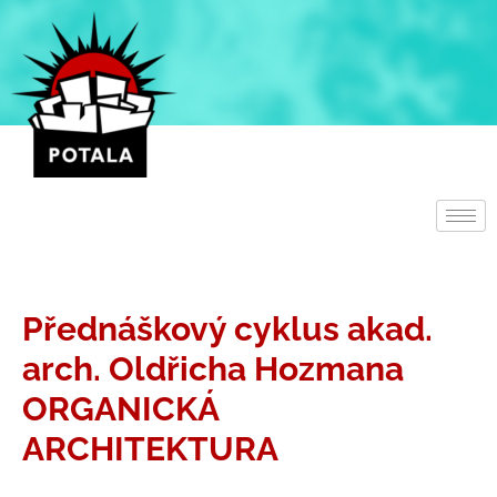
Přeskočit
na
obsah
Přednáškový cyklus akad.
arch. Oldřicha Hozmana
ORGANICKÁ
ARCHITEKTURA