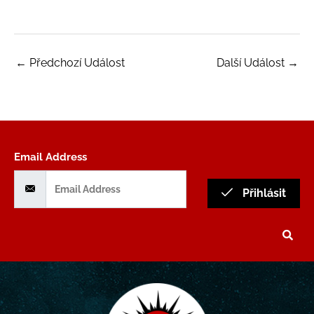
←
Předchozí Událost
Další Událost
→
Email Address
Přihlásit