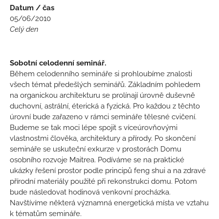
Datum / čas
05/06/2010
Celý den
Sobotní celodenní seminář.
Během celodenního semináře si prohloubíme znalosti
všech témat předešlých seminářů. Základním pohledem
na organickou architekturu se prolínají úrovně duševně
duchovní, astrální, éterická a fyzická. Pro každou z těchto
úrovní bude zařazeno v rámci semináře tělesné cvičení.
Budeme se tak moci lépe spojit s víceúrovňovými
vlastnostmi člověka, architektury a přírody. Po skončení
semináře se uskuteční exkurze v prostorách Domu
osobního rozvoje Maitrea. Podíváme se na praktické
ukázky řešení prostor podle principů feng shui a na zdravé
přírodní materiály použité při rekonstrukci domu. Potom
bude následovat hodinová venkovní procházka.
Navštívíme některá významná energetická místa ve vztahu
k tématům semináře.