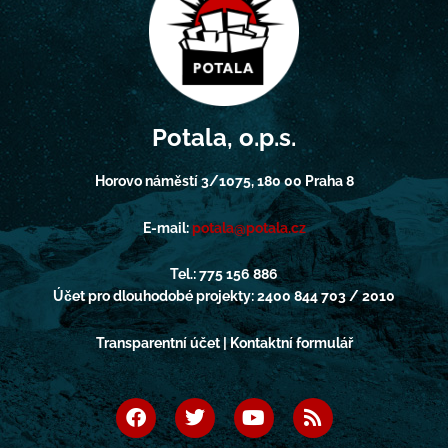
Potala, o.p.s.
Horovo náměstí 3/1075, 180 00 Praha 8
E-mail:
potala@potala.cz
Tel.: 775 156 886
Účet pro dlouhodobé projekty: 2400 844 703 / 2010
Transparentní účet | Kontaktní formulář
F
T
Y
R
a
w
o
s
c
i
u
s