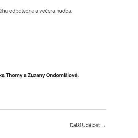
ůběhu odpoledne a večera hudba,
ňka Thomy a Zuzany Ondomišiové.
Další Událost
→