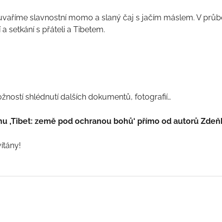
si uvaříme slavnostní momo a slaný čaj s jačím máslem. V pr
a setkání s přáteli a Tibetem.
žností shlédnutí dalších dokumentů, fotografií…
ihu ‚Tibet: země pod ochranou bohů‘ přímo od autorů Zde
ítány!