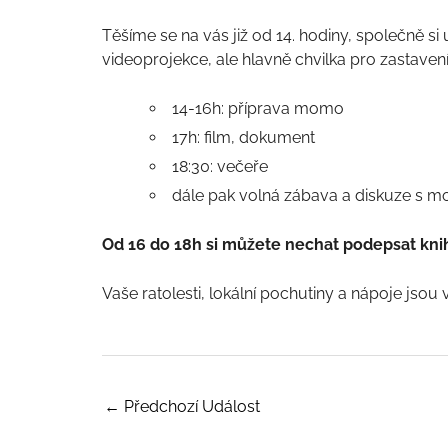
Těšíme se na vás již od 14. hodiny, společně 
videoprojekce, ale hlavně chvilka pro zastavení 
14-16h: příprava momo
17h: film, dokument
18:30: večeře
dále pak volná zábava a diskuze s mo
Od 16 do 18h si můžete nechat podepsat kn
Vaše ratolesti, lokální pochutiny a nápoje jsou v
←
Předchozí Událost