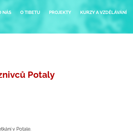
O NÁS
O TIBETU
PROJEKTY
KURZY A VZDĚLÁVÁNÍ
znivců Potaly
tkání v Potale.