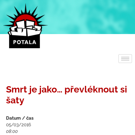
Přeskočit
na
obsah
Smrt je jako… převléknout si
šaty
Datum / čas
05/03/2016
08:00