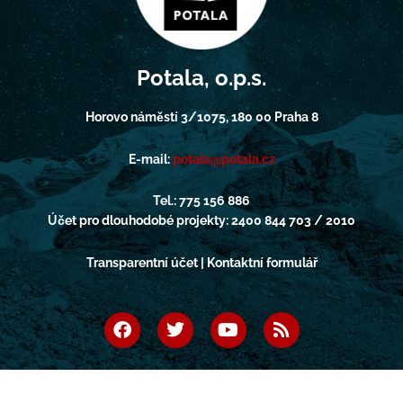
Potala, o.p.s.
Horovo náměstí 3/1075, 180 00 Praha 8
E-mail:
potala@potala.cz
Tel.: 775 156 886
Účet pro dlouhodobé projekty: 2400 844 703 / 2010
Transparentní účet | Kontaktní formulář
F
T
Y
R
a
w
o
s
c
i
u
s
e
t
t
b
t
u