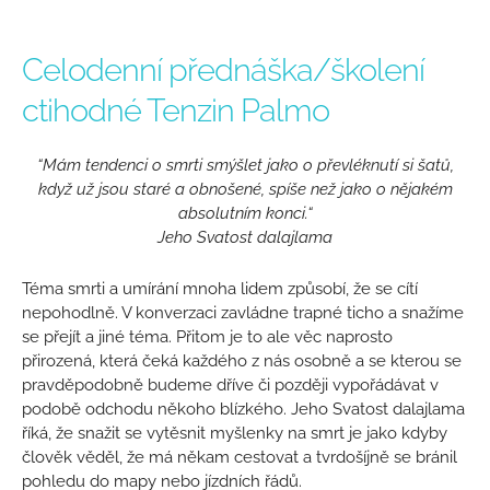
Celodenní přednáška/školení
ctihodné Tenzin Palmo
“Mám tendenci o smrti smýšlet jako o převléknutí si šatů,
když už jsou staré a obnošené, spíše než jako o nějakém
absolutním konci.“
Jeho Svatost dalajlama
Téma smrti a umírání mnoha lidem způsobí, že se cítí
nepohodlně. V konverzaci zavládne trapné ticho a snažíme
se přejít a jiné téma. Přitom je to ale věc naprosto
přirozená, která čeká každého z nás osobně a se kterou se
pravděpodobně budeme dříve či později vypořádávat v
podobě odchodu někoho blízkého. Jeho Svatost dalajlama
říká, že snažit se vytěsnit myšlenky na smrt je jako kdyby
člověk věděl, že má někam cestovat a tvrdošíjně se bránil
pohledu do mapy nebo jízdních řádů.