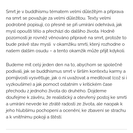
Smrt je v buddhismu tématem velmi důležitým a příprava
na smrt se považuje za velmi důležitou. Texty velmi
podrobně popisují, co přesně se při umírání odehrává, jak
mysl opouští tělo a přechází do dalšího života. Hodně
pozornosti je rovněž věnováno přípravě na smrt, protože to
bude právě stav mysli v okamžiku smrti, který rozhodne o
našem dalším osudu – a tento okamžik může přijít kdykoli.
Budeme mít celý jeden den na to, abychom se společně
podívali, jak se buddhismus smrt v širším kontextu karmy a
pomíjivosti vysvětluje, jak o ní uvažovat a meditovat (což si i
vyzkoušíme) a jak pomoct ostatním v kritickém čase
přechodu z jednoho života do druhého. Dojdeme
doufejme k závěru, že realistický a otevřený postoj ke smrti
a umírání nevede ke ztrátě radosti ze života, ale naopak k
jeho hlubšímu pochopení a ocenění, ke zbavení se strachu
a k vnitřnímu pokoji a štěstí.