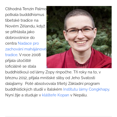
Ctihodná Tenzin Palmo
potkala budddhismus
tibetské tradice na
Novém Zélandu, když
se přihlásila jako
dobrovolnice do
centra
Nadace pro
zachování mahájánové
tradice
. V roce 2008
přijala útočiště
(oficiálně se stala
buddhistkou) od lámy Zopy rinpočhe. Tři roky na to, v
březnu 2012, přijala mnišské sliby od Jeho Svatosti
dalajlamy. Poté absolvovala tříletý Základní program
buddhistických studií v italském
Institutu lámy Congkhapy
.
Nyní žije a studuje v
klášteře Kopan
v Nepálu.