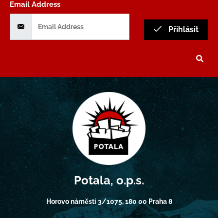
Email Address
Přihlásit
Potala, o.p.s.
Horovo náměstí 3/1075, 180 00 Praha 8