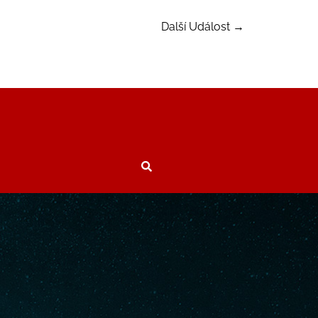
Další Událost
→