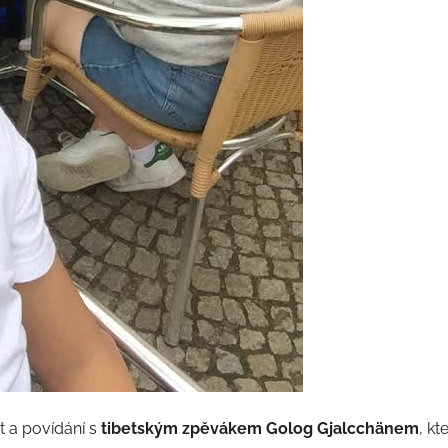
t a povídání s
tibetským zpěvákem Golog Gjalcchänem
, kt