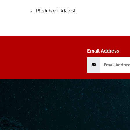
←
Předchozí Událost
Email Address