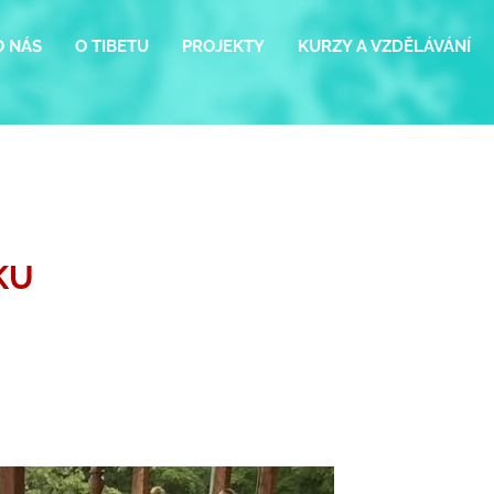
O NÁS
O TIBETU
PROJEKTY
KURZY A VZDĚLÁVÁNÍ
KU