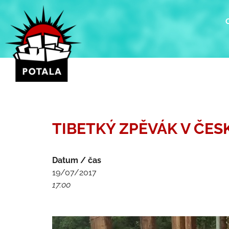
Přeskočit
na
obsah
TIBETKÝ ZPĚVÁK V ČES
Datum / čas
19/07/2017
17:00