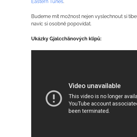
Eastern Tunes
.
Budeme mít možnost nejen vyslechnout si tibetsk
navíc si osobně popovídat.
Ukázky Gjalcchänových klipů: