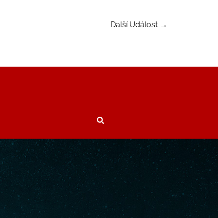
Další Událost
→