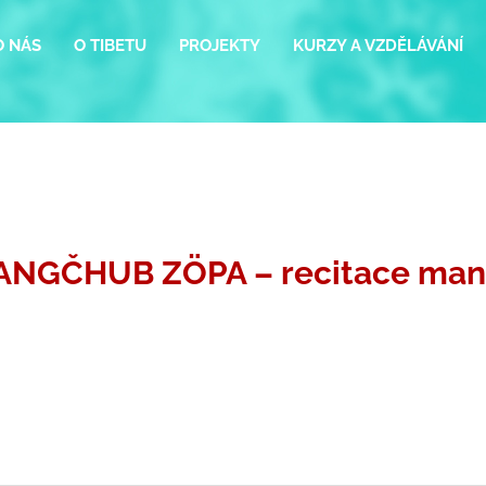
O NÁS
O TIBETU
PROJEKTY
KURZY A VZDĚLÁVÁNÍ
ANGČHUB ZÖPA – recitace mant