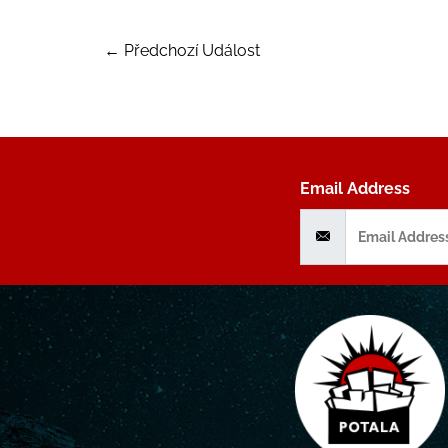
←
Předchozí Událost
Email Address