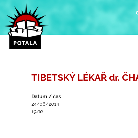
Přeskočit
na
obsah
TIBETSKÝ LÉKAŘ dr. ČH
Datum / čas
24/06/2014
19:00