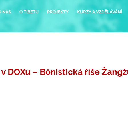
O NÁS
O TIBETU
PROJEKTY
KURZY A VZDĚLÁVÁNÍ
v DOXu – Bönistická říše Žangž