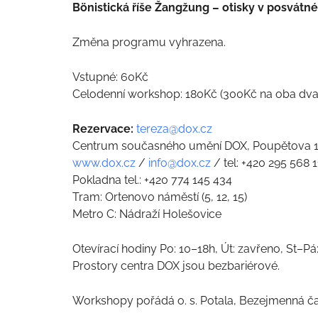
Bönistická říše Žangžung – otisky v posvátné
Změna programu vyhrazena.
Vstupné: 60Kč
Celodenní workshop: 180Kč (300Kč na oba dva
Rezervace:
tereza@dox.cz
Centrum současného umění DOX, Poupětova 1, 
www.dox.cz
/
info@dox.cz
/ tel: +420 295 568 1
Pokladna tel.: +420 774 145 434
Tram: Ortenovo náměstí (5, 12, 15)
Metro C: Nádraží Holešovice
Otevírací hodiny Po: 10–18h, Út: zavřeno, St–Pá
Prostory centra DOX jsou bezbariérové.
Workshopy pořádá o. s. Potala, Bezejmenná 