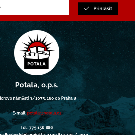
Přihlásit
Potala, o.p.s.
orovo náměstí 3/1075, 180 00 Praha 8
E-mail:
potala@potala.cz
Tel.: 775 156 886
pro dlouhodobé projekty: 2400 844 703 / 2010