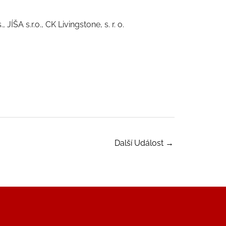
ÍŠA s.r.o., CK Livingstone, s. r. o.
Další Událost
→