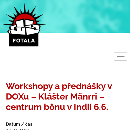
Přeskočit
na
obsah
Workshopy a přednášky v
DOXu – Klášter Mänrri –
centrum bönu v Indii 6.6.
Datum / čas