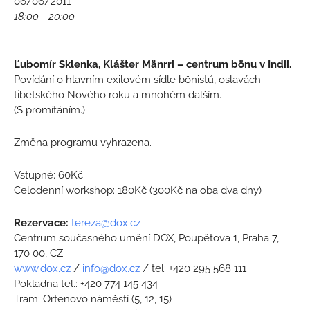
06/06/2011
18:00 - 20:00
Ľubomír Sklenka, Klášter Mänrri – centrum bönu v Indii.
Povídání o hlavním exilovém sídle bönistů, oslavách
tibetského Nového roku a mnohém dalším.
(S promítáním.)
Změna programu vyhrazena.
Vstupné: 60Kč
Celodenní workshop: 180Kč (300Kč na oba dva dny)
Rezervace:
tereza@dox.cz
Centrum současného umění DOX, Poupětova 1, Praha 7,
170 00, CZ
www.dox.cz
/
info@dox.cz
/ tel: +420 295 568 111
Pokladna tel.: +420 774 145 434
Tram: Ortenovo náměstí (5, 12, 15)