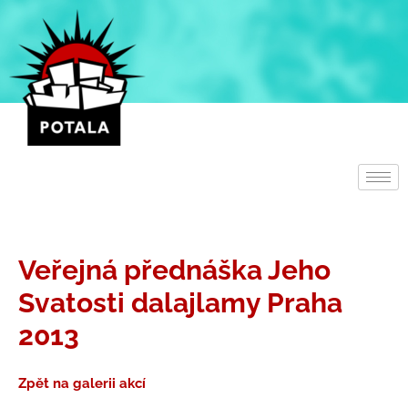
Přeskočit
na
obsah
Veřejná přednáška Jeho
Svatosti dalajlamy Praha
2013
Zpět na galerii akcí