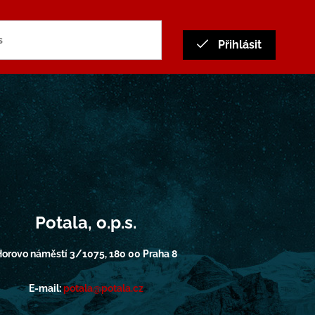
Přihlásit
Potala, o.p.s.
orovo náměstí 3/1075, 180 00 Praha 8
E-mail:
potala@potala.cz