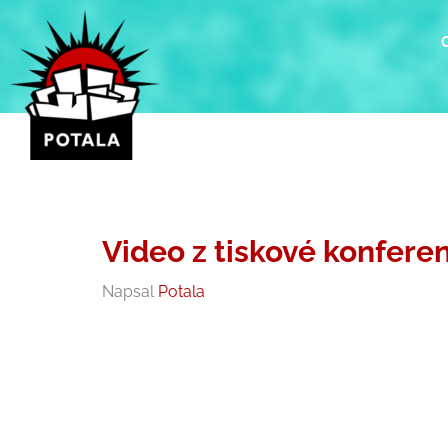
Přeskočit
na
obsah
Video z tiskové konferen
Napsal
Potala