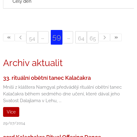
Celý den
59
54
64
65
Archiv aktualit
33. rituální obětní tanec Kalačakra
Mniši z kláštera Namgyal předvádějí rituální obětní tanec
Kalačakra během sedmého dne učení, které dával jeho
Svatost Dalajlama v Lehu, ...
Více
29/07/2014