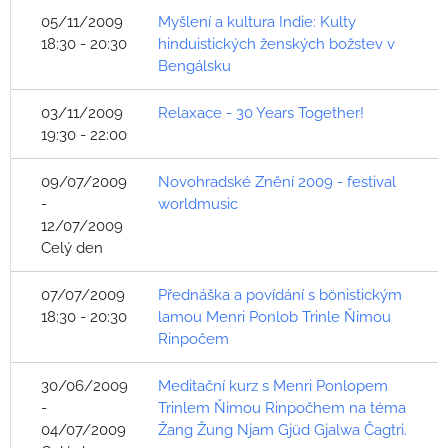
05/11/2009
Myšlení a kultura Indie: Kulty
18:30 - 20:30
hinduistických ženských božstev v
Bengálsku
03/11/2009
Relaxace - 30 Years Together!
19:30 - 22:00
09/07/2009
Novohradské Znění 2009 - festival
-
worldmusic
12/07/2009
Celý den
07/07/2009
Přednáška a povídání s bönistickým
18:30 - 20:30
lamou Menri Ponlob Trinle Ňimou
Rinpočem
30/06/2009
Meditační kurz s Menri Ponlopem
-
Trinlem Ňimou Rinpočhem na téma
04/07/2009
Žang Žung Njam Gjüd Gjalwa Čagtri.