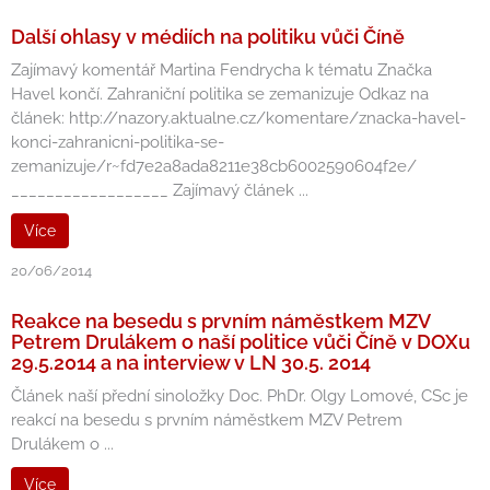
Další ohlasy v médiích na politiku vůči Číně
Zajímavý komentář Martina Fendrycha k tématu Značka
Havel končí. Zahraniční politika se zemanizuje Odkaz na
článek: http://nazory.aktualne.cz/komentare/znacka-havel-
konci-zahranicni-politika-se-
zemanizuje/r~fd7e2a8ada8211e38cb6002590604f2e/
__________________ Zajímavý článek ...
Více
20/06/2014
Reakce na besedu s prvním náměstkem MZV
Petrem Drulákem o naší politice vůči Číně v DOXu
29.5.2014 a na interview v LN 30.5. 2014
Článek naší přední sinoložky Doc. PhDr. Olgy Lomové, CSc je
reakcí na besedu s prvním náměstkem MZV Petrem
Drulákem o ...
Více