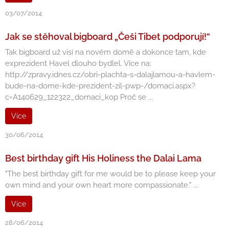
03/07/2014
Jak se stěhoval bigboard „Češi Tibet podporují!“
Tak bigboard už visí na novém domě a dokonce tam, kde
exprezident Havel dlouho bydlel. Více na:
http://zpravy.idnes.cz/obri-plachta-s-dalajlamou-a-havlem-
bude-na-dome-kde-prezident-zil-pwp-/domaci.aspx?
c=A140629_122322_domaci_kop Proč se ...
Více
30/06/2014
Best birthday gift His Holiness the Dalai Lama
"The best birthday gift for me would be to please keep your
own mind and your own heart more compassionate." ...
Více
28/06/2014