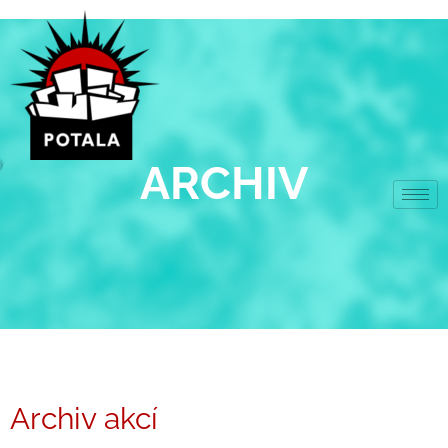
Přeskočit
na
obsah
ARCHIV
Archiv akcí