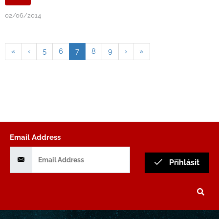
02/06/2014
«
‹
5
6
7
8
9
›
»
Email Address
Přihlásit