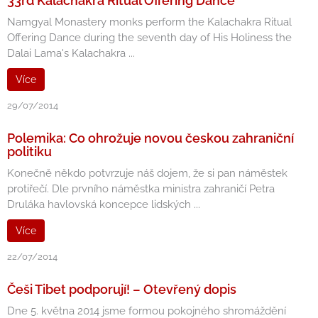
33rd Kalachakra Ritual Offering Dance
Namgyal Monastery monks perform the Kalachakra Ritual
Offering Dance during the seventh day of His Holiness the
Dalai Lama's Kalachakra ...
Více
29/07/2014
Polemika: Co ohrožuje novou českou zahraniční
politiku
Konečně někdo potvrzuje náš dojem, že si pan náměstek
protiřečí. Dle prvního náměstka ministra zahraničí Petra
Druláka havlovská koncepce lidských ...
Více
22/07/2014
Češi Tibet podporují! – Otevřený dopis
Dne 5. května 2014 jsme formou pokojného shromáždění