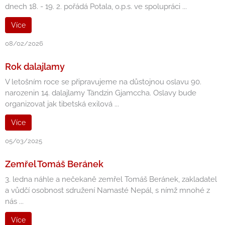
dnech 18. - 19. 2. pořádá Potala, o.p.s. ve spolupráci ...
Více
08/02/2026
Rok dalajlamy
V letošním roce se připravujeme na důstojnou oslavu 90.
narozenin 14. dalajlamy Tändzin Gjamccha. Oslavy bude
organizovat jak tibetská exilová ...
Více
05/03/2025
Zemřel Tomáš Beránek
3. ledna náhle a nečekaně zemřel Tomáš Beránek, zakladatel
a vůdčí osobnost sdružení Namasté Nepál, s nímž mnohé z
nás ...
Více