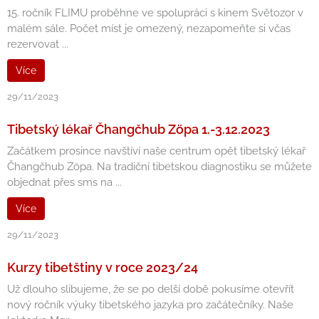
15. ročník FLIMU proběhne ve spolupráci s kinem Světozor v
malém sále. Počet míst je omezený, nezapomeňte si včas
rezervovat ...
Více
29/11/2023
Tibetský lékař Čhangčhub Zöpa 1.-3.12.2023
Začátkem prosince navštíví naše centrum opět tibetský lékař
Čhangčhub Zöpa. Na tradiční tibetskou diagnostiku se můžete
objednat přes sms na ...
Více
29/11/2023
Kurzy tibetštiny v roce 2023/24
Už dlouho slibujeme, že se po delší době pokusíme otevřít
nový ročník výuky tibetského jazyka pro začátečníky. Naše