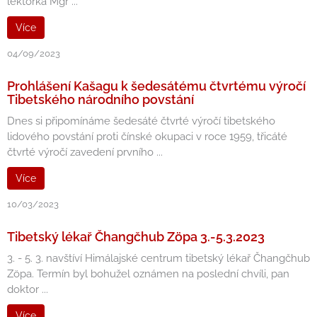
lektorka Mgr ...
Více
04/09/2023
Prohlášení Kašagu k šedesátému čtvrtému výročí
Tibetského národního povstání
Dnes si připomínáme šedesáté čtvrté výročí tibetského
lidového povstání proti čínské okupaci v roce 1959, třicáté
čtvrté výročí zavedení prvního ...
Více
10/03/2023
Tibetský lékař Čhangčhub Zöpa 3.-5.3.2023
3. - 5. 3. navštíví Himálajské centrum tibetský lékař Čhangčhub
Zöpa. Termín byl bohužel oznámen na poslední chvíli, pan
doktor ...
Více