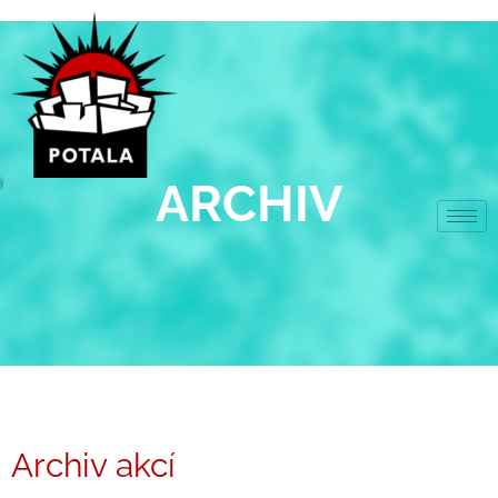
Přeskočit
na
obsah
ARCHIV
Archiv akcí