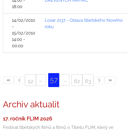
14:00 -
DŘEVĚNÝCH MATRIC
18:00
14/02/2010
Losar 2137 - Oslava tibetského Nového
-
roku
15/02/2010
14:00 -
00:00
57
52
62
63
Archiv aktualit
17. ročník FLIM 2026
Festival tibetských filmů a filmů o Tibetu FLIM, který ve