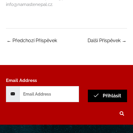
info@namastenepal.cz.
←
Předchozí Příspěvek
Další Příspěvek
→
Email Address
Přihlásit