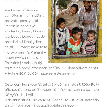
Výuka nepálštiny se
zaměřením na hindštinu
pro začátečníky pod
vedením nepálské
studentky Leezy Dongol
(sg. Leeza Dongol) bude
probíhat v Himálajském
centru – Potale na adrese
Horovo nám. 3, Praha 8 –
Libeň (www.potala.cz).
Prozatím je dohodnutý
termín na první informační schůzku v Himálajském centru
– Potale 20.9. 18:00 (může se ještě změnit).
Celoroční kurz
(cca 36 lekcí 2 x 60 min.) stojí
5 500.- Kč
(v
případě nízkého počtu zájemců může být cena o cca 500,-
Kč vyšší, studenti
v denním studiu sleva 10%). V ceně jsou studijní materiály.
Další informace na potala@potala.cz nebo