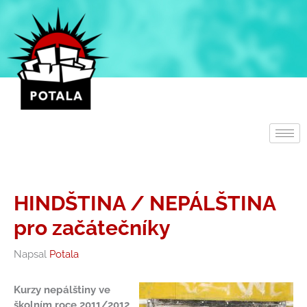
Přeskočit
na
obsah
HINDŠTINA / NEPÁLŠTINA
pro začátečníky
Napsal
Potala
Kurzy nepálštiny ve
školním roce 2011/2012