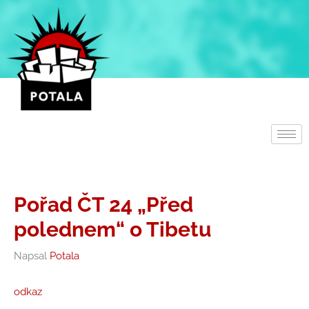
Přeskočit
na
obsah
Pořad ČT 24 „Před
polednem“ o Tibetu
Napsal
Potala
odkaz