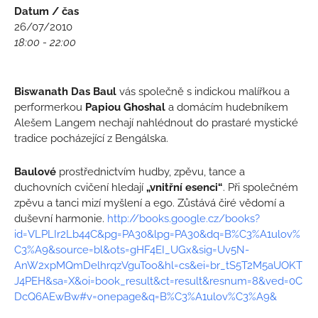
Datum / čas
26/07/2010
18:00 - 22:00
Biswanath Das Baul
vás společně s indickou malířkou a
performerkou
Papiou Ghoshal
a domácím hudebníkem
Alešem Langem nechají nahlédnout do prastaré mystické
tradice pocházející z Bengálska.
Baulové
prostřednictvím hudby, zpěvu, tance a
duchovních cvičení hledají
„vnitřní esenci“
. Při společném
zpěvu a tanci mizí myšlení a ego. Zůstává čiré vědomí a
duševní harmonie.
http://books.google.cz/books?
id=VLPLIr2Lb44C&pg=PA30&lpg=PA30&dq=B%C3%A1ulov%
C3%A9&source=bl&ots=gHF4EI_UGx&sig=Uv5N-
AnW2xpMQmDelhrqzVguToo&hl=cs&ei=br_tS5T2M5aUOKT
J4PEH&sa=X&oi=book_result&ct=result&resnum=8&ved=0C
DcQ6AEwBw#v=onepage&q=B%C3%A1ulov%C3%A9&