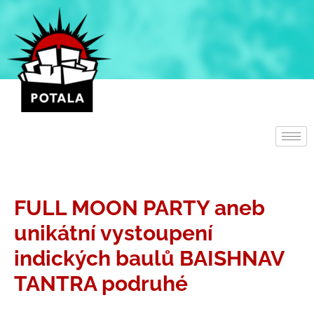
Přeskočit
na
obsah
FULL MOON PARTY aneb
unikátní vystoupení
indických baulů BAISHNAV
TANTRA podruhé