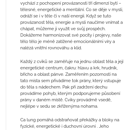
vychází z pochopení provázanosti tří dimenzí bytí –
tělesné, energetické a mentální. Co se děje v mysli,
odráží se i v těle či v naší energii. Když se tuto
provázanost těla, energie a mysli naučíme vnímat a
chápat, můžeme ji využít ve svůj prospěch.
Dokážeme harmonizovat své pocity i projevy, naše
tělo tělo je méně zatížené emocionálními víry a
nalézá vnitřní rovnováhu a klid.
Každý z cviků se zaměřuje na jednu oblast těla a její
energetické centrum, čakru: hlavu a krk, hrudník,
břicho a oblast pánve. Zaměřením pozornosti na
tato místa sem přivádíme tok prány, který vstupuje
do těla s nádechem. Pak při zadržení dechu
provádíme pohyb, kterým podporujeme působení
prány v daném místě. Cviky provádmě vsedě,
nejlépe v sedu se zkříženýma nohama.
Ca lung pomáhá odstraňovat překážky a bloky na
fyzické, energetické i duchovní úrovni . Jeho