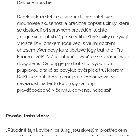
Dakpa Rinpočhe.
Darek dokáže lehce a srozumitelně sdílet své
dlouholeté zkušenosti a precizně popsat účinky, které
se dostavují při správném provádění těchto
„magických pohybů”, jak se v tibetštině cviky nazývají.
V Praze již v loňském roce vedl s velmi dobrým
ohlasem víkendový kurz tibetské jógy trul khor. Trul
khor má větší škálu pohybů a vyučuje se v rámci nauk
dzogčhenu. Ca lung je pro trul khor výbornou
průpravou a také se obvykle cvičí před trul khorem.
Další kurz trul khoru plánujeme zorganizovat v
návaznosti na tento kurz jógy ca lung,
pravděpodobně v červnu, červenci, nebo září.
Pozvání instruktora:
„Původně tajná cvičení ca lung jsou skvělým prostředkem