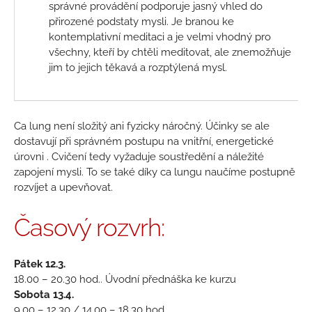
správné provádění podporuje jasný vhled do
přirozené podstaty mysli. Je branou ke
kontemplativní meditaci a je velmi vhodný pro
všechny, kteří by chtěli meditovat, ale znemožňuje
jim to jejich těkavá a rozptýlená mysl.
Ca lung není složitý ani fyzicky náročný. Účinky se ale
dostavují při správném postupu na vnitřní, energetické
úrovni . Cvičení tedy vyžaduje soustředění a náležité
zapojení mysli. To se také díky ca lungu naučíme postupně
rozvíjet a upevňovat.
Časový rozvrh:
Pátek 12.3.
18.00 – 20.30 hod.. Úvodní přednáška ke kurzu
Sobota 13.4.
9.00 – 12.30 / 14.00 – 18.30 hod.