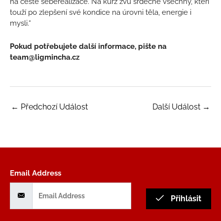
na cestě seberealizace. Na kurz zvu srdečně všechny, kteří
touží po zlepšení své kondice na úrovni těla, energie i
mysli.“
Pokud potřebujete další informace, pište na
team@ligmincha.cz
←
Předchozí Událost
Další Událost
→
Email Address
Přihlásit