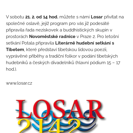
V sobotu
21. 2. od 14 hod.
můžete s námi
Losar
přivítat na
společné oslavě, jejíž program pro vás již podesáté
připravila řada neziskovek a buddhistických skupin v
prostorách
Novoměstské radnice
v Praze 2. Pro letošní
setkání Potala připravila
Literárně hudební setkání s
Tibetem
, které představí tibetskou lidovou poezii,
vyprávěné příběhy a tradiční folkor v podání tibetských
hudebníků a českých divadelníků (hlavní pódium 15 – 17
hod.).
www.losar.cz