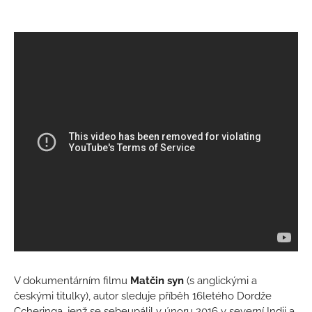
V dokumentárním filmu
Matčin syn
(s anglickými a
českými titulky), autor sleduje příběh 16letého Dordže
Ccheringa, jenž se sebeupálil v únoru 2016 v severní Indii a