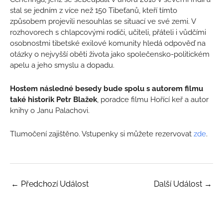
stal se jedním z více než 150 Tibeťanů, kteří tímto
způsobem projevili nesouhlas se situací ve své zemi. V
rozhovorech s chlapcovými rodiči, učiteli, přáteli i vůdčími
osobnostmi tibetské exilové komunity hledá odpověď na
otázky o nejvyšší oběti života jako společensko-politickém
apelu a jeho smyslu a dopadu.
Hostem následné besedy bude spolu s autorem filmu
také historik Petr Blažek
, poradce filmu Hořící keř a autor
knihy o Janu Palachovi.
Tlumočení zajištěno. Vstupenky si můžete rezervovat
zde
.
←
Předchozí Událost
Další Událost
→