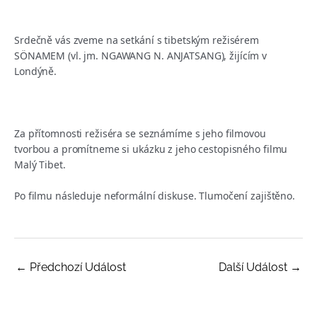
Srdečně vás zveme na setkání s tibetským režisérem
SÖNAMEM (vl. jm. NGAWANG N. ANJATSANG), žijícím v
Londýně.
Za přítomnosti režiséra se seznámíme s jeho filmovou
tvorbou a promítneme si ukázku z jeho cestopisného filmu
Malý Tibet.
Po filmu následuje neformální diskuse. Tlumočení zajištěno.
←
Předchozí Událost
Další Událost
→