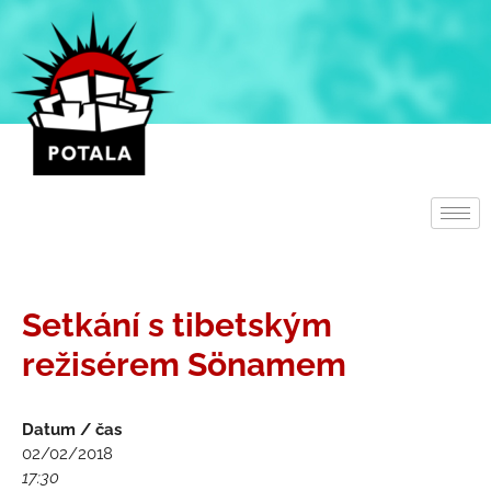
Přeskočit
na
obsah
Setkání s tibetským
režisérem Sönamem
Datum / čas
02/02/2018
17:30