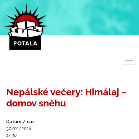
Přeskočit
na
obsah
Nepálské večery: Himálaj –
domov sněhu
Datum / čas
30/01/2018
17:30