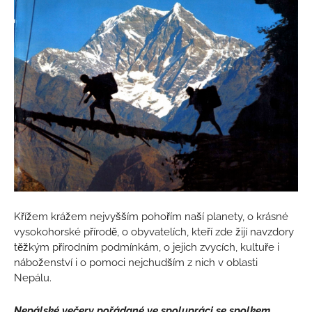
Křížem krážem nejvyšším pohořím naší planety, o krásné
vysokohorské přírodě, o obyvatelích, kteří zde žijí navzdory
těžkým přírodním podmínkám, o jejich zvycích, kultuře i
náboženství i o pomoci nejchudším z nich v oblasti
Nepálu.
Nepálské večery pořádané ve spolupráci se spolkem