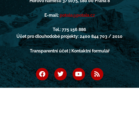
Horovo náměstí 3/1075, 180 00 Praha 8
E-mail:
potala@potala.cz
Tel.: 775 156 886
Účet pro dlouhodobé projekty: 2400 844 703 / 2010
Transparentní účet | Kontaktní formulář
F
T
Y
R
a
w
o
s
c
i
u
s
e
t
t
b
t
u
o
e
b
o
r
e
k