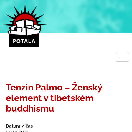
Přeskočit
na
obsah
Tenzin Palmo – Ženský
element v tibetském
buddhismu
Datum / čas