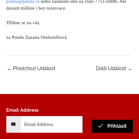
potala@potala.cz
nebo zasláním sms na číslo 775156886. Ale
dorazit můžete i bez rezervace.
Těšíme se na vás,
za Potalu Zuzana Ondomišiová
←
Předchozí Událost
Další Událost
→
Email Address
Přihlásit