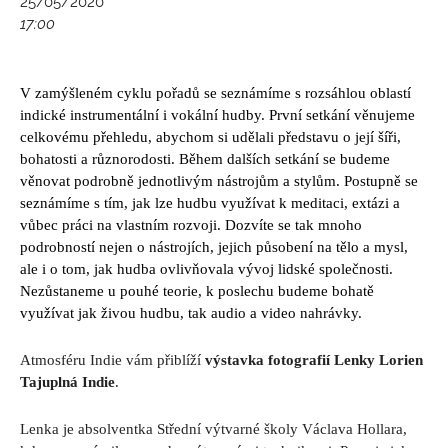
25/05/2020
17:00
V zamýšleném cyklu pořadů se seznámíme s rozsáhlou oblastí
indické instrumentální i vokální hudby. První setkání věnujeme
celkovému přehledu, abychom si udělali představu o její šíři,
bohatosti a různorodosti. Během dalších setkání se budeme
věnovat podrobně jednotlivým nástrojům a stylům. Postupně se
seznámíme s tím, jak lze hudbu využívat k meditaci, extázi a
vůbec práci na vlastním rozvoji. Dozvíte se tak mnoho
podrobností nejen o nástrojích, jejich působení na tělo a mysl,
ale i o tom, jak hudba ovlivňovala vývoj lidské společnosti.
Nezůstaneme u pouhé teorie, k poslechu budeme bohatě
využívat jak živou hudbu, tak audio a video nahrávky.
Atmosféru Indie vám přiblíží
výstavka fotografií
Lenky Lorien
Tajuplná Indie
.
Lenka je absolventka Střední výtvarné školy Václava Hollara,