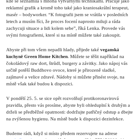
kde se seznámila s mnoha výtvarnými technikami. Pracuje jako
reklamní grafik a kromě toho také jako kraniosakrální terapeut,
masér – bodyworker. “K fotografii jsem se vrátila v posledních
letech a musím říci, že proces focení naprosto miluji a ráda
zachycuji situace a lidi kolem sebe”, říká Lenka. Provede vás
svými fotografiemi, které si na místě můžete také zakoupit.
Abyste při tom všem nepadli hlady, přijede také
veganská
kuchyně Green Home Kitchen
. Můžete se těšit například na
čokoládový raw dort, štrůdl, burgery a závitky. Jako nápoj vás
určitě potěší Buddhovo ovoce, které je přirozeně sladké,
zajímavé a velice zdravé. Nádoby si můžete přinést svoje, na
místě však také budou k dispozici.
V pondělí 25. 5. se sice opět rozvolňují protikoronavirová
pravidla, přesto vás prosíme, abyste byli ohleduplní k druhým a
drželi se předběžné opatrnosti: dodržujte patřičný odstup a dbejte
na zvýšenou hygienu. Na místě bude k dispozici dezinfekce.
Budeme rádi, když si místo předem rezervujete na adrese