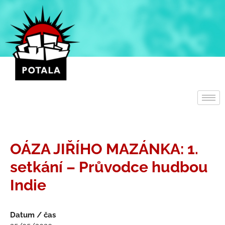
Přeskočit
na
obsah
OÁZA JIŘÍHO MAZÁNKA: 1.
setkání – Průvodce hudbou
Indie
Datum / čas