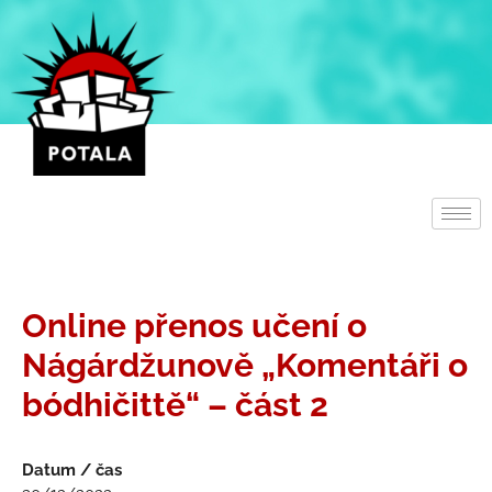
Přeskočit
na
obsah
Online přenos učení o
Nágárdžunově „Komentáři o
bódhičittě“ – část 2
Datum / čas