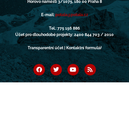
Horovo náměstí 3/1075, 180 00 Praha 8
E-mail:
potala@potala.cz
Tel.: 775 156 886
Účet pro dlouhodobé projekty: 2400 844 703 / 2010
Transparentní účet | Kontaktní formulář
F
T
Y
R
a
w
o
s
c
i
u
s
e
t
t
b
t
u
o
e
b
o
r
e
k