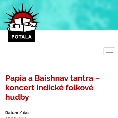
Přeskočit
na
obsah
Papia a Baishnav tantra –
koncert indické folkové
hudby
Datum / čas