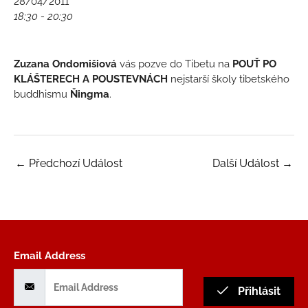
28/04/2011
18:30 - 20:30
Zuzana Ondomišiová
vás pozve do Tibetu na
POUŤ PO
KLÁŠTERECH A POUSTEVNÁCH
nejstarší školy tibetského
buddhismu
Ňingma
.
←
Předchozí Událost
Další Událost
→
Email Address
Přihlásit