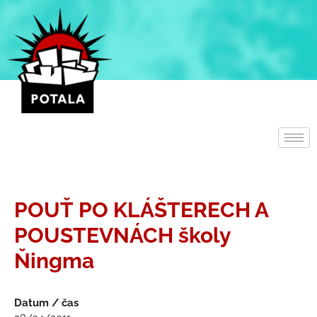
Přeskočit
na
obsah
POUŤ PO KLÁŠTERECH A
POUSTEVNÁCH školy
Ňingma
Datum / čas