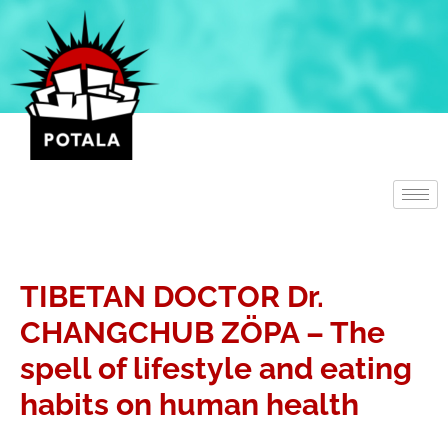
Přeskočit
na
obsah
TIBETAN DOCTOR Dr.
CHANGCHUB ZÖPA – The
spell of lifestyle and eating
habits on human health