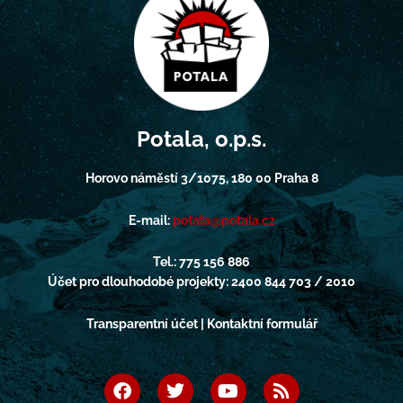
Potala, o.p.s.
Horovo náměstí 3/1075, 180 00 Praha 8
E-mail:
potala@potala.cz
Tel.: 775 156 886
Účet pro dlouhodobé projekty: 2400 844 703 / 2010
Transparentní účet | Kontaktní formulář
F
T
Y
R
a
w
o
s