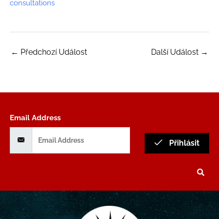
consultations
←
Předchozí Událost
Další Událost
→
Email Address
Přihlásit