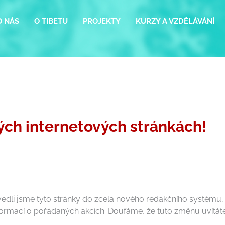
O NÁS
O TIBETU
PROJEKTY
KURZY A VZDĚLÁVÁNÍ
ých internetových stránkách!
edli jsme tyto stránky do zcela nového redakčního systému, k
nformací o pořádaných akcích. Doufáme, že tuto změnu uvítáte