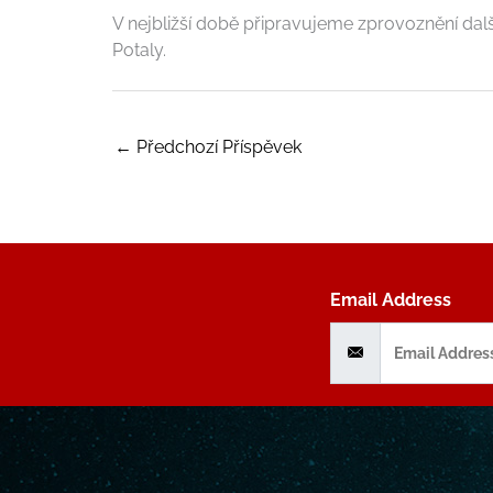
V nejbližší době připravujeme zprovoznění další
Potaly.
←
Předchozí Příspěvek
Email Address