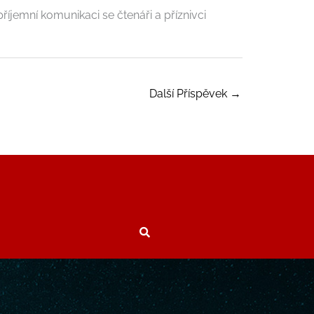
říjemní komunikaci se čtenáři a příznivci
Další Příspěvek
→