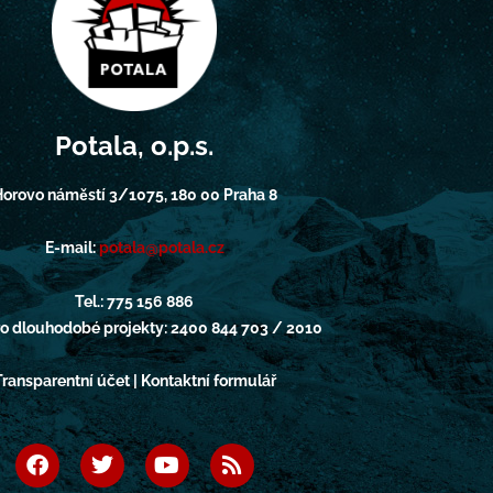
Potala, o.p.s.
orovo náměstí 3/1075, 180 00 Praha 8
E-mail:
potala@potala.cz
Tel.: 775 156 886
pro dlouhodobé projekty: 2400 844 703 / 2010
Transparentní účet | Kontaktní formulář
F
T
Y
R
a
w
o
s