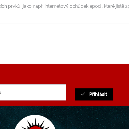
ch prvků, jako např. internetový ochůdek apod., které jistě zp
Přihlásit