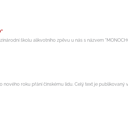
D“
zinárodní školu alikvotního zpěvu u nás s názvem "MONOCHORD"
o nového roku přání čínskému lidu. Celý text je publikovaný v a