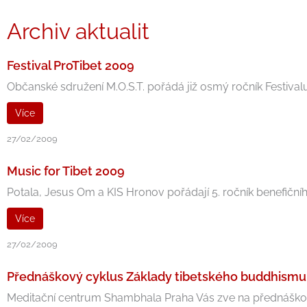
Archiv aktualit
Festival ProTibet 2009
Občanské sdružení M.O.S.T. pořádá již osmý ročník Festivalu
Více
27/02/2009
Music for Tibet 2009
Potala, Jesus Om a KIS Hronov pořádají 5. ročník benefičníh
Více
27/02/2009
Přednáškový cyklus Základy tibetského buddhism
Meditační centrum Shambhala Praha Vás zve na přednáškový