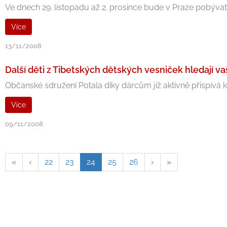
Ve dnech 29. listopadu až 2. prosince bude v Praze pobývat
Více
13/11/2008
Další děti z Tibetských dětských vesniček hledají v
Občanské sdružení Potala díky dárcům již aktivně přispívá k 
Více
09/11/2008
«
‹
22
23
24
25
26
›
»