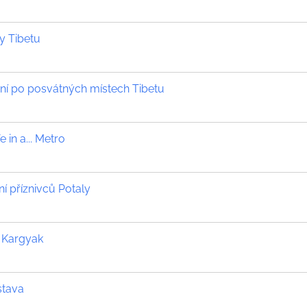
 Tibetu
ní po posvátných místech Tibetu
 in a... Metro
í příznivců Potaly
o Kargyak
stava