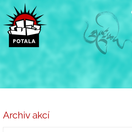
Přeskočit
na
obsah
Archiv akcí