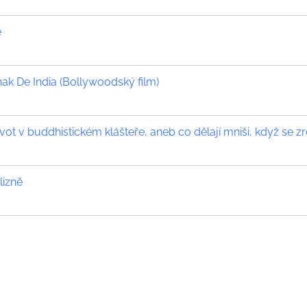
e
k De India (Bollywoodský film)
vot v buddhistickém klášteře, aneb co dělají mniši, když se zr
lizně