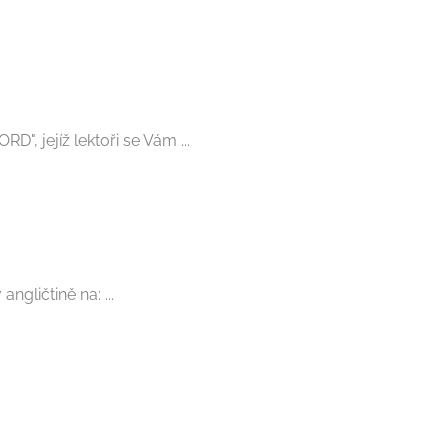
, jejíž lektoři se Vám ...
ngličtině na: ...