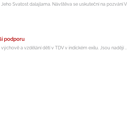
 Jeho Svatost dalajlama. Návštěva se uskuteční na pozvání Vá
aši podporu
výchově a vzdělání dětí v TDV v indickém exilu. Jsou nadějí ..