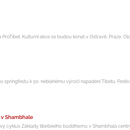
 ProTibet. Kulturní akce se budou konat v Ostravě, Praze, Olo
o springfestu k 50. neblahému výročí napadení Tibetu. Festiva
u v Shambhale
 cyklus Základy tibetského buddhismu v Shambhala centru V