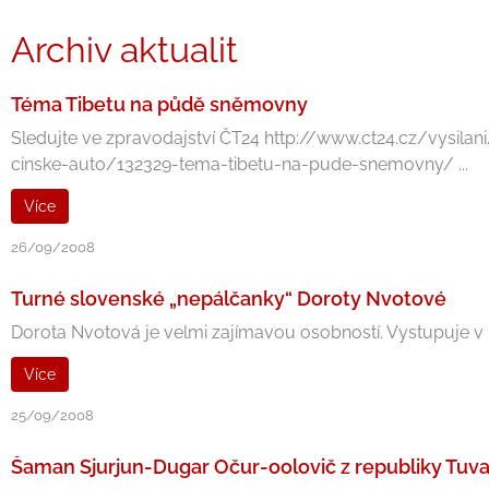
Archiv aktualit
Téma Tibetu na půdě sněmovny
Sledujte ve zpravodajství ČT24 http://www.ct24.cz/vysi
cinske-auto/132329-tema-tibetu-na-pude-snemovny/ ...
Více
26/09/2008
Turné slovenské „nepálčanky“ Doroty Nvotové
Dorota Nvotová je velmi zajímavou osobností. Vystupuje v r
Více
25/09/2008
Šaman Sjurjun-Dugar Očur-oolovič z republiky Tuv