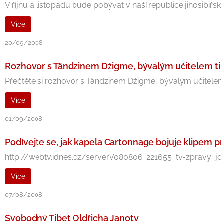
V říjnu a listopadu bude pobývat v naší republice jihosibiřs
Více
20/09/2008
Rozhovor s Tändzinem Džigme, bývalým učitelem tib
Přečtěte si rozhovor s Tändzinem Džigme, bývalým učitelem t
Více
01/09/2008
Podívejte se, jak kapela Cartonnage bojuje klipem p
http://webtv.idnes.cz/server.V080806_221655_tv-zpravy_jda.
Více
07/08/2008
Svobodný Tibet Oldřicha Janoty