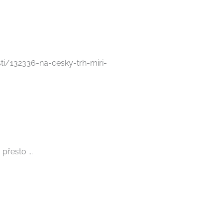
i/132336-na-cesky-trh-miri-
řesto ...