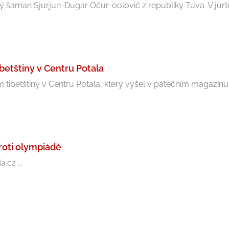
ký šaman Sjurjun-Dugar Očur-oolovič z republiky Tuva. V jurtě 
etštiny v Centru Potala
ibetštiny v Centru Potala, který vyšel v pátečním magazínu L
roti olympiádě
cz ...