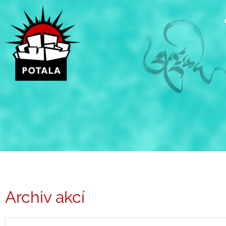
Přeskočit
na
obsah
Archiv akcí