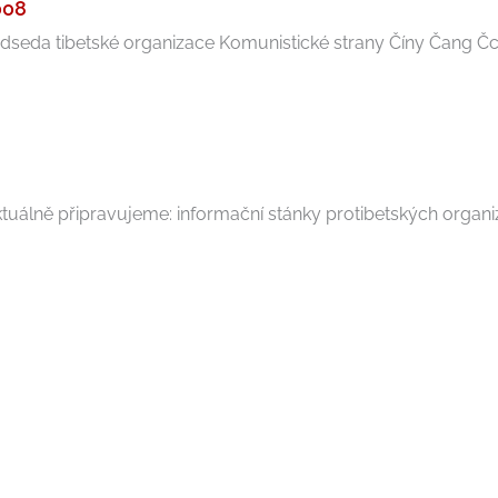
008
dseda tibetské organizace Komunistické strany Číny Čang Čchi
uálně připravujeme: informační stánky protibetských organiz