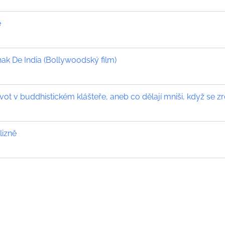
e
k De India (Bollywoodský film)
vot v buddhistickém klášteře, aneb co dělají mniši, když se zr
lizně