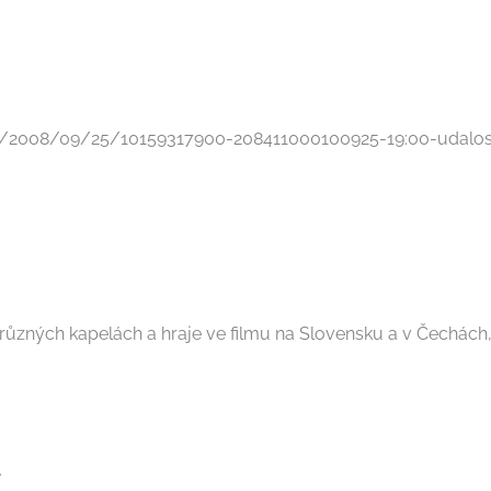
lani/2008/09/25/10159317900-208411000100925-19:00-udalost
ůzných kapelách a hraje ve filmu na Slovensku a v Čechách, p
a