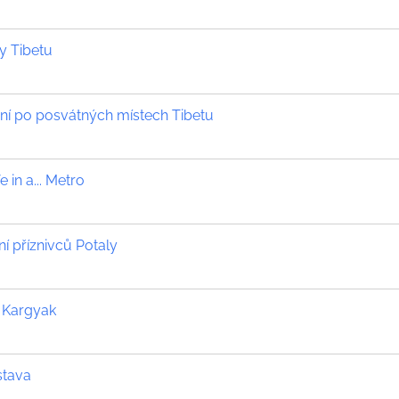
 Tibetu
ní po posvátných místech Tibetu
 in a... Metro
í příznivců Potaly
o Kargyak
stava