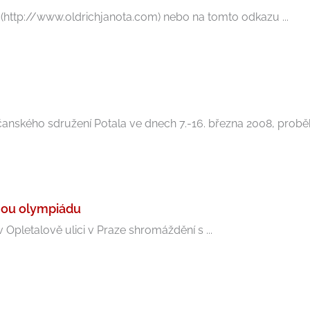
 (http://www.oldrichjanota.com) nebo na tomto odkazu ...
čanského sdružení Potala ve dnech 7.-16. března 2008, proběh
nou olympiádu
 Opletalově ulici v Praze shromáždění s ...