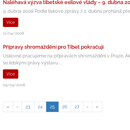
Naléhavá výzva tibetské exilové vlády – 9. dubna 2
9. dubna 2008 Podle tiskové zprávy z 2. dubna prohlásil pře
Více
11/04/2008
Přípravy shromáždění pro Tibet pokračují
Usilovně pracujeme na přípravách shromáždění v Praze. Akt
se lidskými právy výstavu ...
Více
09/04/2008
«
‹
23
24
25
26
27
›
»