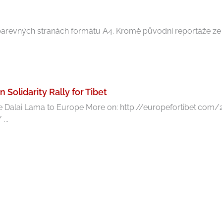
obarevných stranách formátu A4. Kromě původní reportáže ze s
Solidarity Rally for Tibet
 the Dalai Lama to Europe More on: http://europefortibet.c
...