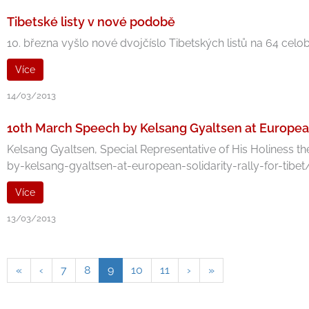
Tibetské listy v nové podobě
10. března vyšlo nové dvojčíslo Tibetských listů na 64 cel
Více
14/03/2013
10th March Speech by Kelsang Gyaltsen at European 
Kelsang Gyaltsen, Special Representative of His Holiness
by-kelsang-gyaltsen-at-european-solidarity-rally-for-tibet/ 
Více
13/03/2013
«
‹
7
8
9
10
11
›
»