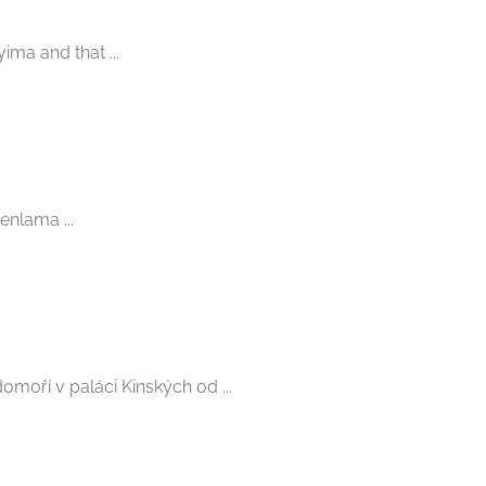
ma and that ...
enlama ...
moří v paláci Kinských od ...