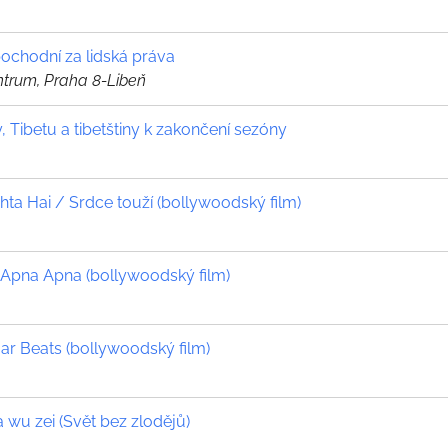
pochodní za lidská práva
ntrum, Praha 8-Libeň
y, Tibetu a tibetštiny k zakončení sezóny
ta Hai / Srdce touží (bollywoodský film)
Apna Apna (bollywoodský film)
r Beats (bollywoodský film)
 wu zei (Svět bez zlodějů)