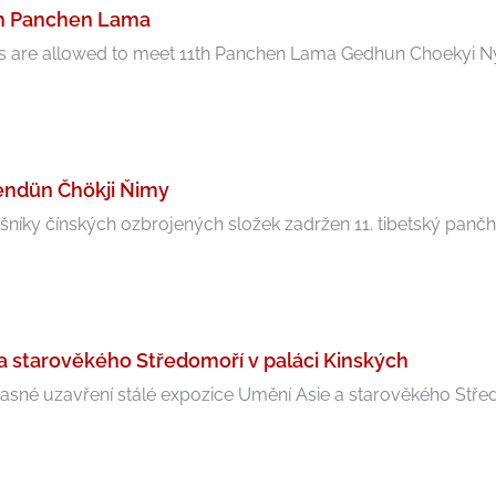
th Panchen Lama
s are allowed to meet 11th Panchen Lama Gedhun Choekyi Nyi
endün Čhökji Ňimy
ušníky čínských ozbrojených složek zadržen 11. tibetský pančh
 a starověkého Středomoří v paláci Kinských
né uzavření stálé expozice Umění Asie a starověkého Středo