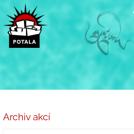
Přeskočit
na
obsah
Archiv akcí