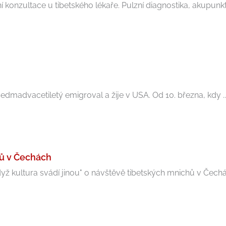
 konzultace u tibetského lékaře. Pulzní diagnostika, akupunktu
edmadvacetiletý emigroval a žije v USA. Od 10. března, kdy ..
ů v Čechách
 kultura svádí jinou" o návštěvě tibetských mnichů v Čechách