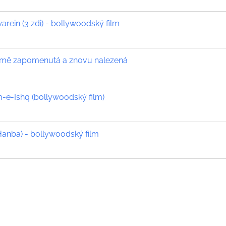
ein (3 zdi) - bollywoodský film
země zapomenutá a znovu nalezená
e-Ishq (bollywoodský film)
Hanba) - bollywoodský film