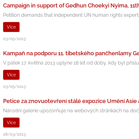
Campaign in support of Gedhun Choekyi Nyima, 11
Petition demands that independent UN human rights expert
Více
03/05/2013
Kampaň na podporu 11. tibetského pančhenlamy G
V pátek 17. května 2013 uplyne 18 let od doby, kdy byl přísl
Více
03/05/2013
Petice za znovuotevření stálé expozice Umění Asie
Národní galerie upozorňuje na webových stránkách na dočas
Více
28/03/2013