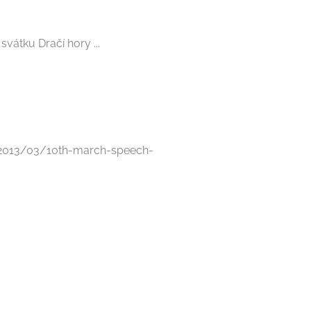
vátku Dračí hory ...
om/2013/03/10th-march-speech-