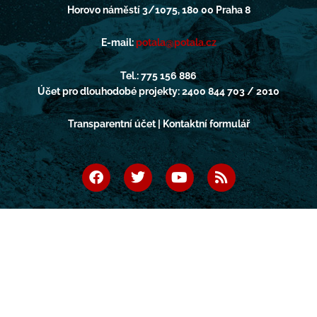
Horovo náměstí 3/1075, 180 00 Praha 8
E-mail:
potala@potala.cz
Tel.: 775 156 886
Účet pro dlouhodobé projekty: 2400 844 703 / 2010
Transparentní účet | Kontaktní formulář
F
T
Y
R
a
w
o
s
c
i
u
s
e
t
t
b
t
u
o
e
b
o
r
e
k