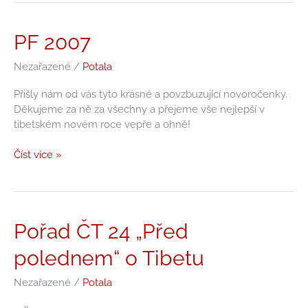
PF
PF 2007
2007
Nezařazené
/
Potala
Přišly nám od vás tyto krásné a povzbuzující novoročenky.
Děkujeme za ně za všechny a přejeme vše nejlepší v
tibetském novém roce vepře a ohně!
Číst více »
Pořad
Pořad ČT 24 „Před
ČT
polednem“ o Tibetu
24
„Před
Nezařazené
/
Potala
polednem“
o