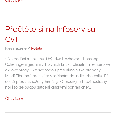
Číst více »
Přečtěte
Přečtěte si na Infoservisu
si
ČvT:
na
Infoservisu
Nezařazené
/
Potala
ČvT:
• Na podání rukou musí být dva Rozhovor s Lhasang
Ccheringem, jedním z hlavních kritiků oficiální linie tibetské
exilové vlády. • Za svobodou přes himálajské hřebeny
Mladí Tibeťané prchají za vzděláním do indického exilu. Při
cestě přes zasněžený himálajský masiv jim hrozí nástrahy
hor i to, že budou zatčeni čínskými pohraničníky.
Číst více »