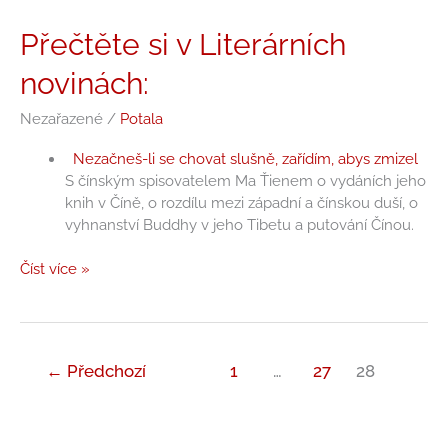
Přečtěte
Přečtěte si v Literárních
si
novinách:
v
Literárních
Nezařazené
/
Potala
novinách:
Nezačneš-li se chovat slušně, zařídím, abys zmizel
S čínským spisovatelem Ma Ťienem o vydáních jeho
knih v Číně, o rozdílu mezi západní a čínskou duší, o
vyhnanství Buddhy v jeho Tibetu a putování Čínou.
Číst více »
←
Předchozí
1
…
27
28