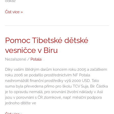
odkaz
Tibetu
Číst více »
Pomoc
Pomoc Tibetské dětské
Tibetské
vesničce v Biru
dětské
vesničce
Nezařazené
/
Potala
v
Biru
Díky vašim štědrým darům koncem roku 2005 a začátkem
roku 2006 se podařilo prostřednictvím NF Potala
nashromáždit finanční prostředky výši 2000 USD. Tato
suma byla převedena přímo pro školu TCV Suja, Bir. Částka
je to opravdu nemalá, pro srovnání životní náklady v Asii
jsou v porovnání s ČR zlomkové, např. měsíční podpora
jednoho dítěte ve