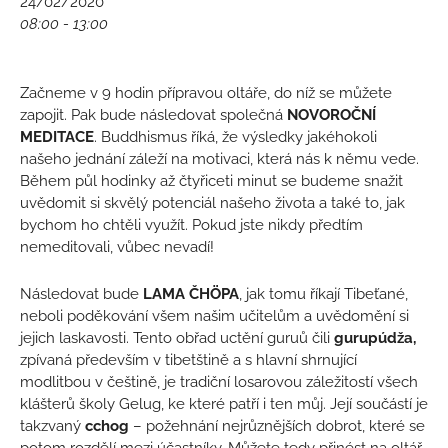
24/02/2020
08:00 - 13:00
Začneme v 9 hodin přípravou oltáře, do níž se můžete
zapojit. Pak bude následovat společná
N
OVOROČNÍ
MEDITACE
. Buddhismus říká, že výsledky jakéhokoli
našeho jednání záleží na motivaci, která nás k němu vede.
Během půl hodinky až čtyřiceti minut se budeme snažit
uvědomit si skvělý potenciál našeho života a také to, jak
bychom ho chtěli využít. Pokud jste nikdy předtím
nemeditovali, vůbec nevadí!
Následovat bude
LAMA Č
HÖ
PA
, jak tomu říkají Tibeťané,
neboli poděkování všem našim učitelům a uvědomění si
jejich laskavosti. Tento obřad uctění guruů čili
gurupúdža,
zpívaná především v tibetštině a s hlavní shrnující
modlitbou v češtině, je tradiční losarovou záležitostí všech
klášterů školy Gelug, ke které patří i ten můj. Její součástí je
takzvaný
cchog
– požehnání nejrůznějších dobrot, které se