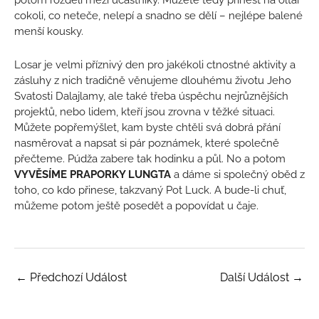
potom rozdělí mezi účastníky. Můžete tedy přinést na oltář
cokoli, co neteče, nelepí a snadno se dělí – nejlépe balené
menší kousky.
Losar je velmi příznivý den pro jakékoli ctnostné aktivity a
zásluhy z nich tradičně věnujeme dlouhému životu Jeho
Svatosti Dalajlamy, ale také třeba úspěchu nejrůznějších
projektů, nebo lidem, kteří jsou zrovna v těžké situaci.
Můžete popřemýšlet, kam byste chtěli svá dobrá přání
nasměrovat a napsat si pár poznámek, které společně
přečteme. Púdža zabere tak hodinku a půl. No a potom
VYVĚSÍME PRAPORKY
LUNGTA
a dáme si společný oběd z
toho, co kdo přinese, takzvaný Pot Luck. A bude-li chuť,
můžeme potom ještě posedět a popovídat u čaje.
←
Předchozí Událost
Další Událost
→