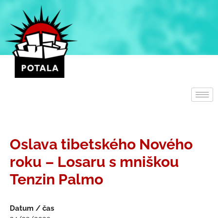
Přeskočit
na
obsah
Oslava tibetského Nového
roku – Losaru s mniškou
Tenzin Palmo
Datum / čas