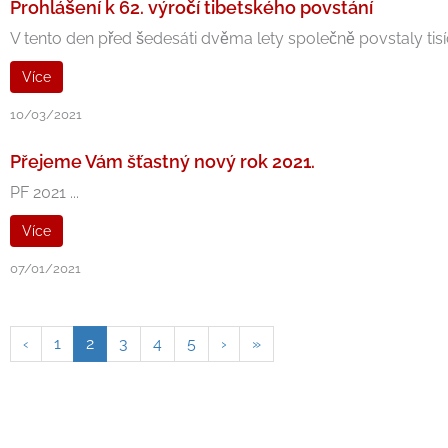
Prohlášení k 62. výročí tibetského povstání
V tento den před šedesáti dvěma lety společně povstaly tisíc
Více
10/03/2021
Přejeme Vám šťastný nový rok 2021.
PF 2021 ...
Více
07/01/2021
‹
1
2
3
4
5
›
»