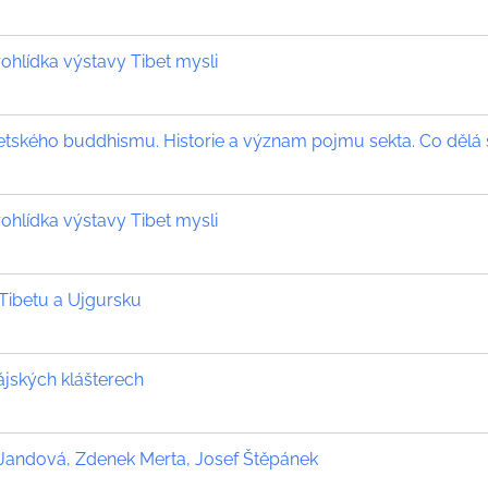
hlídka výstavy Tibet mysli
betského buddhismu. Historie a význam pojmu sekta. Co dělá
hlídka výstavy Tibet mysli
 Tibetu a Ujgursku
ájských klášterech
ra Jandová, Zdenek Merta, Josef Štěpánek