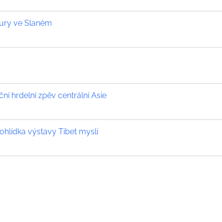
tury ve Slaném
iční hrdelní zpěv centrální Asie
hlídka výstavy Tibet mysli