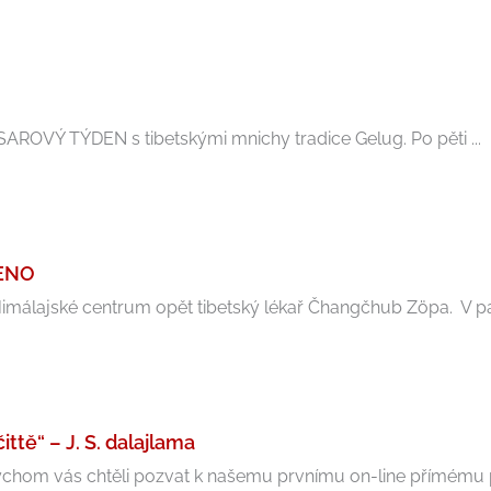
OSAROVÝ TÝDEN s tibetskými mnichy tradice Gelug. Po pěti ...
ŠENO
málajské centrum opět tibetský lékař Čhangčhub Zöpa. V pátek
tě“ – J. S. dalajlama
om vás chtěli pozvat k našemu prvnímu on-line přímému př