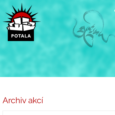
Přeskočit
na
obsah
Archiv akcí