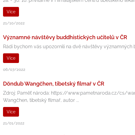
28. - 30. 10. přivítáme v Himálajském centru tibetského léka
Více
21/10/2022
Významné návštěvy buddhistických učitelů v ČR
Rádi bychom vás upozornili na dvě návštěvy významných budd
Více
06/07/2022
Döndub Wangčhen, tibetský filmař v ČR
Zdroj: Paměť národa: https://www.pametnaroda.cz/cs/wang
Wangčhen, tibetský filmař, autor ...
Více
21/01/2022