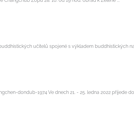
ře Čhangčhub Zöpu 28. 10. od 19 hod. obřad k Zelené ...
histických učitelů spojené s výkladem buddhistických nauk, 
chen-dondub-1974 Ve dnech 21. - 25. ledna 2022 přijede d