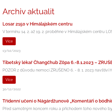
Archiv aktualit
Losar 2150 v Himálajském centru
V termínu 14. 2. až 19. 2. proběhne v Himálajském centru L
Více
13/02/2023
Tibetský lékař Čhangčhub Zöpa 6.-8.1.2023 – ZRU
POZOR z důvodu nemoci ZRUŠENO 6. - 8. 1. 2023 navštíví Hi
Více
30/12/2022
Třídenní učení o Nágárdžunově „Komentáři o bódhičit
Před samotným koncem roku a příchodem toho nového bych