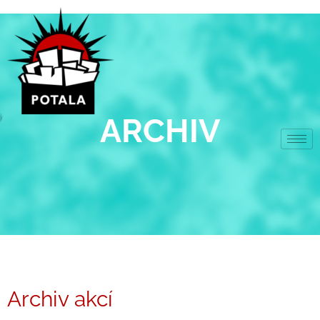
Přeskočit
na
obsah
ARCHIV
Archiv akcí