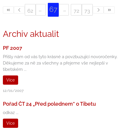
67
62
72
73
Archiv aktualit
PF 2007
Přišly nám od vás tyto krásné a povzbuzující novoročenky.
Děkujeme za ně za všechny a přejeme vše nejlepší v
tibetském ...
Více
12/01/2007
Pořad ČT 24 „Před polednem“ o Tibetu
odkaz ...
Více