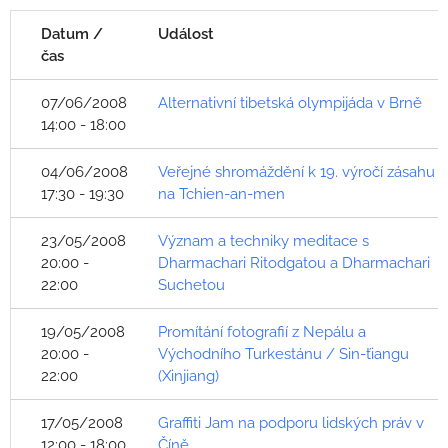
Datum /
Událost
čas
07/06/2008
Alternativní tibetská olympijáda v Brně
14:00 - 18:00
04/06/2008
Veřejné shromáždění k 19. výročí zásahu
17:30 - 19:30
na Tchien-an-men
23/05/2008
Význam a techniky meditace s
20:00 -
Dharmachari Ritodgatou a Dharmachari
22:00
Suchetou
19/05/2008
Promítání fotografií z Nepálu a
20:00 -
Východního Turkestánu / Sin-ťiangu
22:00
(Xinjiang)
17/05/2008
Graffiti Jam na podporu lidských práv v
12:00 - 18:00
Číně