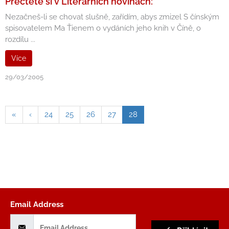
Přečtěte si v Literárních novinách:
Nezačneš-li se chovat slušně, zařídím, abys zmizel S čínským
spisovatelem Ma Ťienem o vydáních jeho knih v Číně, o
rozdílu ...
Více
29/03/2005
«
‹
24
25
26
27
28
Email Address