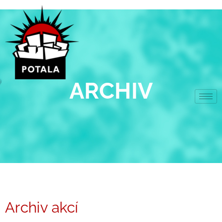
Přeskočit
na
obsah
ARCHIV
Archiv akcí