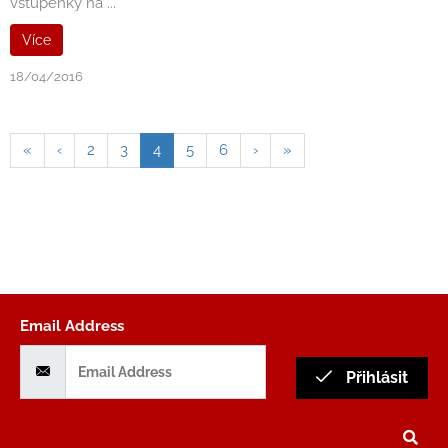
vstupenky na ...
Více
18/04/2016
«
‹
2
3
4
5
6
›
»
Email Address
Přihlásit