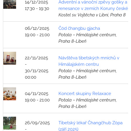
14/12/2025
Adventní a vánoční zpěvy gotiky a
17:30 - 19:30
renesance v zemích Koruny české
Kostel sv. Vojtěcha v Libni, Praha 8
06/12/2025
Čöd čhangbu gjacha
19:00 - 21:00
Potala – Himálajské centrum,
Praha 8-Libeň
22/11/2025
Návštěva tibetských mnichů v
-
Himálajském centru
30/11/2025
Potala – Himálajské centrum,
00:00
Praha 8-Libeň
04/11/2025
Koncert skupiny Relaxace
19:00 - 21:00
Potala – Himálajské centrum,
Praha 8-Libeň
26/09/2025
Tibetský lékař Čhangčhub Zöpa
-
(září 2025)