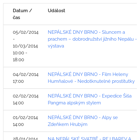
Datum /
Událost
čas
05/02/2014
NEPÁLSKÉ DNY BRNO - Sluncem a
-
prachem – dobrodružství jižního Nepálu -
10/03/2014
výstava
10:00 -
18:00
04/02/2014
NEPÁLSKÉ DNY BRNO - Film Heleny
17:00
Humňalové - Nedotknutelné prostitutky
02/02/2014
NEPÁLSKÉ DNY BRNO - Expedice Šiša
14:00
Pangma alpským stylem
01/02/2014
NEPÁLSKÉ DNY BRNO - Alpy se
14:00
Zdeňkem Hrubým
28/01/2014
NA NEPÁLSKÉ SVATBĚ - REJ BAREV A