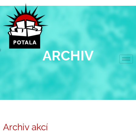
Přeskočit
na
obsah
ARCHIV
Archiv akcí