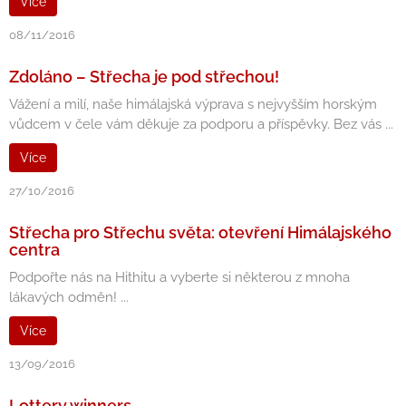
Více
08/11/2016
Zdoláno – Střecha je pod střechou!
Vážení a milí, naše himálajská výprava s nejvyšším horským
vůdcem v čele vám děkuje za podporu a příspěvky. Bez vás ...
Více
27/10/2016
Střecha pro Střechu světa: otevření Himálajského
centra
Podpořte nás na Hithitu a vyberte si některou z mnoha
lákavých odměn! ...
Více
13/09/2016
Lottery winners