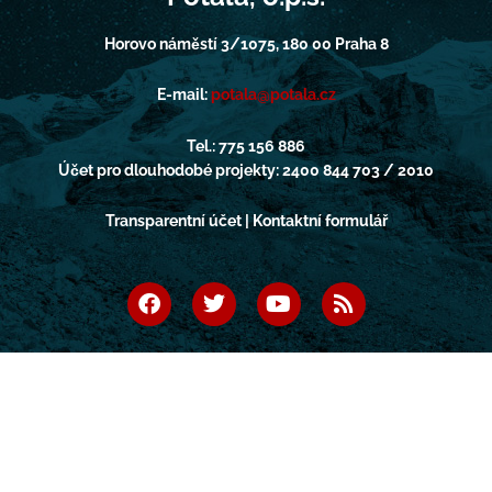
Horovo náměstí 3/1075, 180 00 Praha 8
E-mail:
potala@potala.cz
Tel.: 775 156 886
Účet pro dlouhodobé projekty: 2400 844 703 / 2010
Transparentní účet | Kontaktní formulář
F
T
Y
R
a
w
o
s
c
i
u
s
e
t
t
b
t
u
o
e
b
o
r
e
k