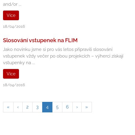
and/or ...
Více
18/04/2016
Slosování vstupenek na FLIM
Jako novinku jsme si pro vás letos připravili slosování
vstupenek vždy večer po obou projekcích – výherci získají
vstupenky na ...
Více
18/04/2016
«
‹
2
3
4
5
6
›
»