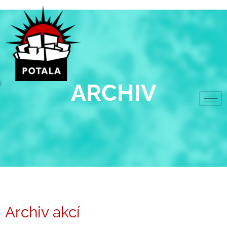
Přeskočit
na
obsah
ARCHIV
Archiv akcí