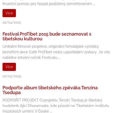
finanční pomoc pro Nepál postižený zemětřesením ...
Více
29/04/2015
Festival ProTibet 2015 bude seznamovat s
tibetskou kulturou
Unikátní filmové projekce, originální himalájské výrobky,
benefiční akce Café ProTibet nebo uspořádání výstavy , to vše
nabídne letošní ročník Festivalu ...
Více
02/03/2015
Podpořte album tibetského zpěváka Tenzina
Tsedupa
PODPOŘIT PROJEKT O projektu Tenzin Tsedup je tibetský
hudebník žijící Dharamsale, kde působí na Tibetském institutu
múzických umění. V České ...