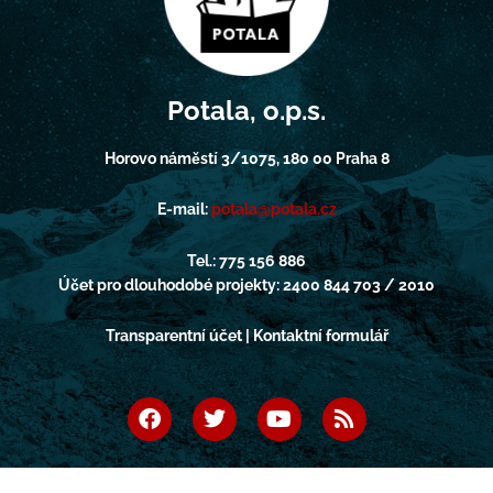
Potala, o.p.s.
Horovo náměstí 3/1075, 180 00 Praha 8
E-mail:
potala@potala.cz
Tel.: 775 156 886
Účet pro dlouhodobé projekty: 2400 844 703 / 2010
Transparentní účet | Kontaktní formulář
F
T
Y
R
a
w
o
s
c
i
u
s
e
t
t