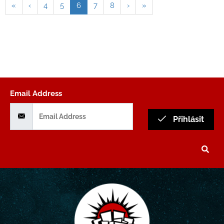
«
‹
4
5
6
7
8
›
»
Email Address
Přihlásit