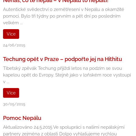
Nehas, co tě nepálí – v Nepálu to neplatí!
Autentické svědectrví o zemětřesení v Nepálu a okamžité
pomoci. Bylo tři týdny po prvním a pět dní po posledním
velkém ...
Více
24/06/2015
Techung opět v Praze – podpořte jej na Hithitu
Tibetský zpěvák Techung přijíždí letos na podzim se svou
kapelou opět do Evropy. Stejně jako v loňském roce vystoupí
v ...
Více
30/05/2015
Pomoc Nepálu
Aktualizováno 24.5.2015 Ve spolupráci s našimi nepálskými
partnery zejména z oblasti Dolpo vyhlašujeme rychlou