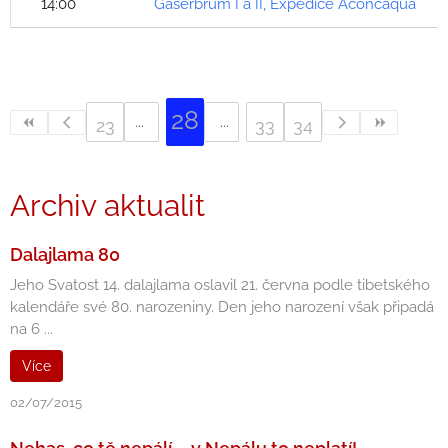
14:00
Gašerbrum I a II, Expedice Aconcaqua
28
23
33
34
Archiv aktualit
Dalajlama 80
Jeho Svatost 14. dalajlama oslavil 21. června podle tibetského
kalendáře své 80. narozeniny. Den jeho narození však připadá
na 6 ...
Více
02/07/2015