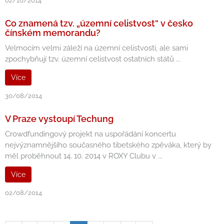
02/10/2014
Co znamená tzv. „územní celistvost“ v česko
čínském memorandu?
Velmocím velmi záleží na územní celistvosti, ale sami
zpochybňují tzv. územní celistvost ostatních států ...
Více
30/08/2014
V Praze vystoupí Techung
Crowdfundingový projekt na uspořádání koncertu
nejvýznamnějšího současného tibetského zpěváka, který by
měl proběhnout 14. 10. 2014 v ROXY Clubu v ...
Více
02/08/2014