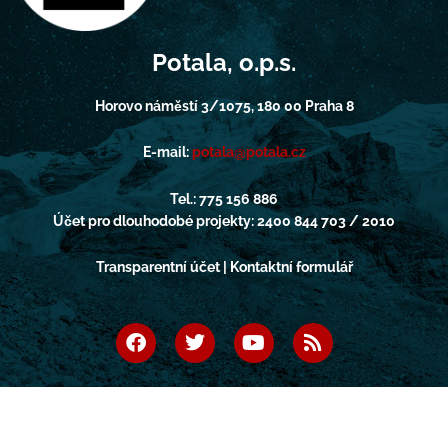
Potala, o.p.s.
Horovo náměstí 3/1075, 180 00 Praha 8
E-mail:
potala@potala.cz
Tel.: 775 156 886
Účet pro dlouhodobé projekty: 2400 844 703 / 2010
Transparentní účet | Kontaktní formulář
F
T
Y
R
a
w
o
s
c
i
u
s
e
t
t
b
t
u
o
e
b