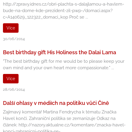
http://zpravy.idnes.cz/obri-plachta-s-dalajlamou-a-havlem-
bude-na-dome-kde-prezident-zil-pwp-/domaci.aspx?
c=A140629_122322_domaci_kop Proč se ...
Více
30/06/2014
Best birthday gift His Holiness the Dalai Lama
"The best birthday gift for me would be to please keep your
own mind and your own heart more compassionate." ...
Více
28/06/2014
Další ohlasy v médiích na politiku vůči Číně
Zajímavý komentář Martina Fendrycha k tématu Značka
Havel končí. Zahraniční politika se zemanizuje Odkaz na
článek: http://nazory.aktualne.cz/komentare/znacka-havel-
konci-zahranicni-politika-se-