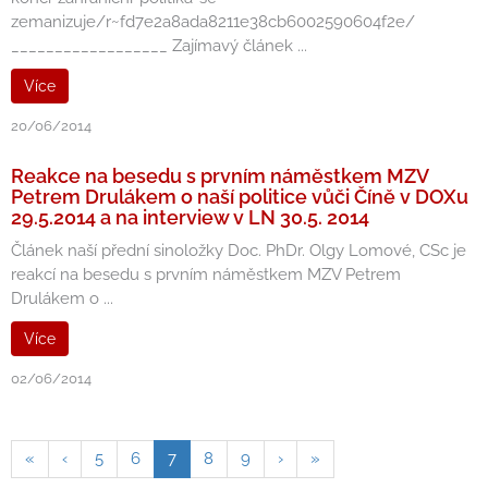
zemanizuje/r~fd7e2a8ada8211e38cb6002590604f2e/
__________________ Zajímavý článek ...
Více
20/06/2014
Reakce na besedu s prvním náměstkem MZV
Petrem Drulákem o naší politice vůči Číně v DOXu
29.5.2014 a na interview v LN 30.5. 2014
Článek naší přední sinoložky Doc. PhDr. Olgy Lomové, CSc je
reakcí na besedu s prvním náměstkem MZV Petrem
Drulákem o ...
Více
02/06/2014
«
‹
5
6
7
8
9
›
»