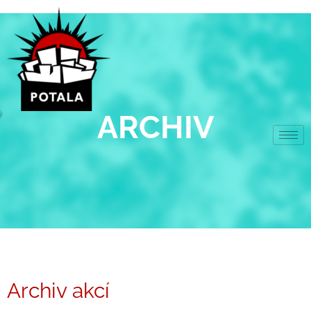
Přeskočit
na
obsah
ARCHIV
Archiv akcí