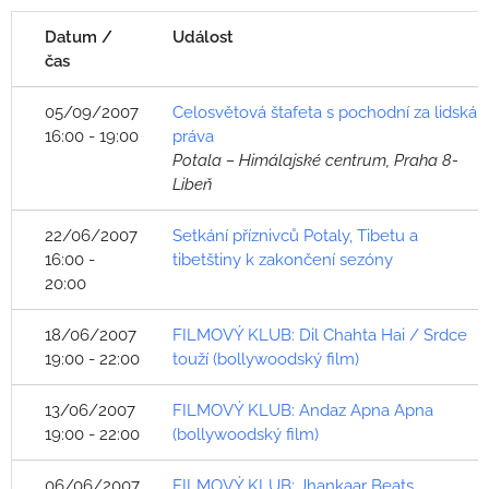
Datum /
Událost
čas
05/09/2007
Celosvětová štafeta s pochodní za lidská
16:00 - 19:00
práva
Potala – Himálajské centrum, Praha 8-
Libeň
22/06/2007
Setkání příznivců Potaly, Tibetu a
16:00 -
tibetštiny k zakončení sezóny
20:00
18/06/2007
FILMOVÝ KLUB: Dil Chahta Hai / Srdce
19:00 - 22:00
touží (bollywoodský film)
13/06/2007
FILMOVÝ KLUB: Andaz Apna Apna
19:00 - 22:00
(bollywoodský film)
06/06/2007
FILMOVÝ KLUB: Jhankaar Beats