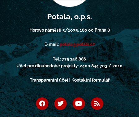
Potala, o.p.s.
Horovo náměstí 3/1075, 180 00 Praha 8
E-mail:
potala@potala.cz
Tel.: 775 156 886
Účet pro dlouhodobé projekty: 2400 844 703 / 2010
Transparentní účet | Kontaktní formulář
F
T
Y
R
a
w
o
s
c
i
u
s
e
t
t
b
t
u
o
e
b
o
r
e