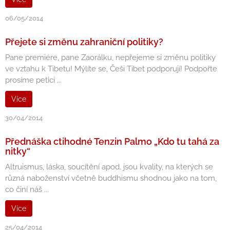
06/05/2014
Přejete si změnu zahraniční politiky?
Pane premiére, pane Zaorálku, nepřejeme si změnu politiky
ve vztahu k Tibetu! Mýlíte se, Češi Tibet podporují! Podpořte
prosíme petici ...
Více
30/04/2014
Přednáška ctihodné Tenzin Palmo „Kdo tu tahá za
nitky“
Altruismus, láska, soucítění apod. jsou kvality, na kterých se
různá naboženství včetně buddhismu shodnou jako na tom,
co činí náš ...
Více
25/04/2014