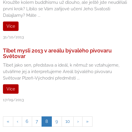
Kroužíte kolem buddhismu už dlouho, ale ještě jste neudělali
první krok? Líbilo se Vám zařijové učení Jeho Svatosti
Dalajlamy? Máte ...
Více
31/10/2013
Tibet mysli 2013 v areálu bývalého pivovaru
Světovar
Tibet jako sen, představa a ideál, k němuž se vztahujeme,
utváříme jej a interpretujeme Areál bývalého pivovaru
Světovar Plzeň-Východní předměstí ...
Více
17/09/2013
«
‹
6
7
8
9
10
›
»