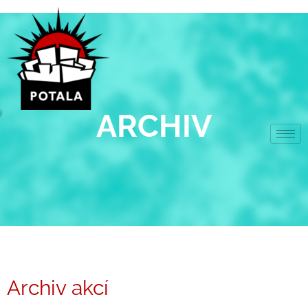
Přeskočit
na
obsah
ARCHIV
Archiv akcí