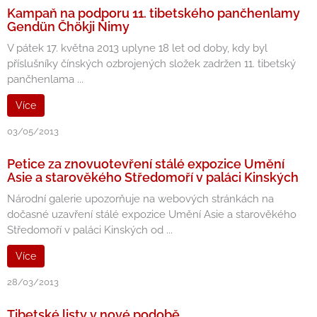
Kampaň na podporu 11. tibetského pančhenlamy
Gendün Čhökji Ňimy
V pátek 17. května 2013 uplyne 18 let od doby, kdy byl
příslušníky čínských ozbrojených složek zadržen 11. tibetský
pančhenlama ...
Více
03/05/2013
Petice za znovuotevření stálé expozice Umění
Asie a starověkého Středomoří v paláci Kinských
Národní galerie upozorňuje na webových stránkách na
dočasné uzavření stálé expozice Umění Asie a starověkého
Středomoří v paláci Kinských od ...
Více
28/03/2013
Tibetské listy v nové podobě