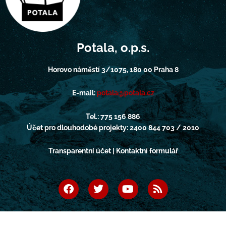
Potala, o.p.s.
Horovo náměstí 3/1075, 180 00 Praha 8
E-mail:
potala@potala.cz
Tel.: 775 156 886
Účet pro dlouhodobé projekty: 2400 844 703 / 2010
Transparentní účet | Kontaktní formulář
F
T
Y
R
a
w
o
s
c
i
u
s
e
t
t
b
t
u