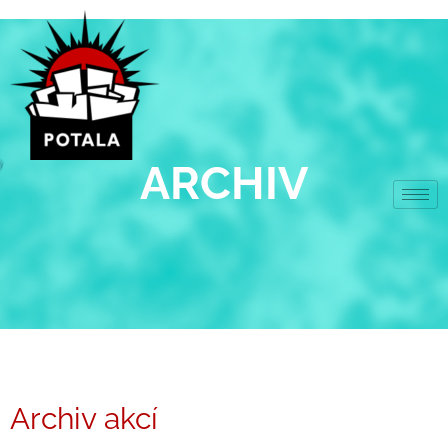
Přeskočit
na
obsah
ARCHIV
Archiv akcí