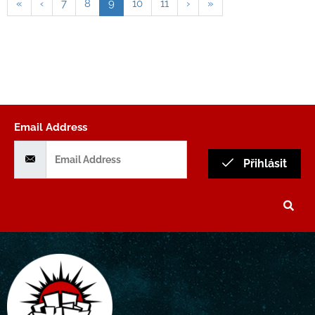
«
‹
7
8
9
10
11
›
»
Email Address
Přihlásit