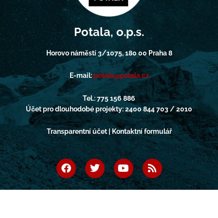
Potala, o.p.s.
Horovo náměstí 3/1075, 180 00 Praha 8
E-mail:
potala@potala.cz
Tel.: 775 156 886
Účet pro dlouhodobé projekty: 2400 844 703 / 2010
Transparentní účet | Kontaktní formulář
F
T
Y
R
a
w
o
s
c
i
u
s
e
t
t
b
t
u
o
e
b