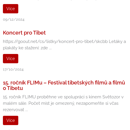
Více
09/12/2024
Koncert pro Tibet
https://goout.net/cs/listky/koncert-pro-tibet/skcbb Letáky a
plakáty ke stažení: zde ...
Více
17/10/2024
15. ročník FLIMu – Festival tibetských filmů a filmů
o Tibetu
15. ročník FLIMU proběhne ve spolupráci s kinem Světozor v
malém sále. Počet míst je omezený, nezapomeňte si včas
rezervovat ...
Více