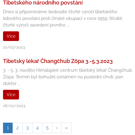
Tibetského národního povstání
Dnes si připomínáme šedesáté čtvrté výročí tibetského
lidového povstání proti čínské okupaci v roce 1959, třicáté
čtvrté výročí zavedení prvního ...
Více
10/03/2023
Tibetský lékař Čhangčhub Zöpa 3.-5.3.2023
3. - 5. 3. navštíví Himálajské centrum tibetský lékař Čhangčhub
Zöpa. Termín byl bohužel oznámen na poslední chvíli, pan
doktor ...
Více
26/02/2023
1
2
3
4
5
›
»