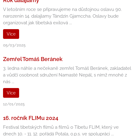
Rok dalajlamy
V letošním roce se připravujeme na důstojnou oslavu 90.
narozenin 14. dalajlamy Tändzin Gjamccha. Oslavy bude
organizovat jak tibetská exilová ...
Více
05/03/2025
Zemřel Tomáš Beránek
3. ledna náhle a nečekaně zemřel Tomáš Beránek, zakladatel
a vůdčí osobnost sdružení Namasté Nepál, s nímž mnohé z
nás ...
Více
12/01/2025
16. ročník FLIMu 2024
Festival tibetských filmů a filmů o Tibetu FLIM, který ve
dnech 10. - 11. 12. pořádá Potala, o.p.s. ve spolupráci ...