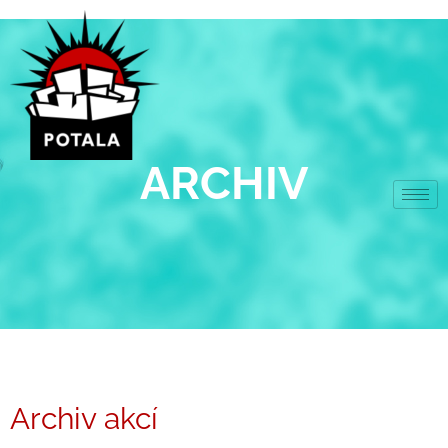
Přeskočit
na
obsah
ARCHIV
Archiv akcí