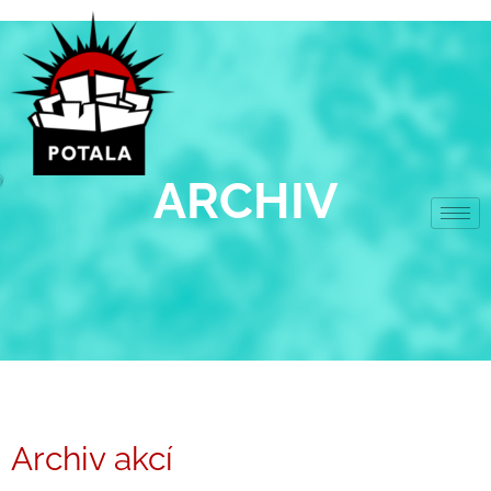
Přeskočit
na
obsah
ARCHIV
Archiv akcí