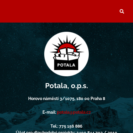
Potala, o.p.s.
Horovo náměstí 3/1075, 180 00 Praha 8
E-mail:
potala@potala.cz
Tel.: 775 156 886
Účet pro dlouhodobé projekty: 2400 844 703 / 2010