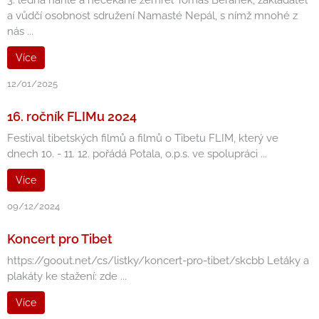
3. ledna náhle a nečekaně zemřel Tomáš Beránek, zakladatel
a vůdčí osobnost sdružení Namasté Nepál, s nímž mnohé z
nás ...
Více
12/01/2025
16. ročník FLIMu 2024
Festival tibetských filmů a filmů o Tibetu FLIM, který ve
dnech 10. - 11. 12. pořádá Potala, o.p.s. ve spolupráci ...
Více
09/12/2024
Koncert pro Tibet
https://goout.net/cs/listky/koncert-pro-tibet/skcbb Letáky a
plakáty ke stažení: zde ...
Více