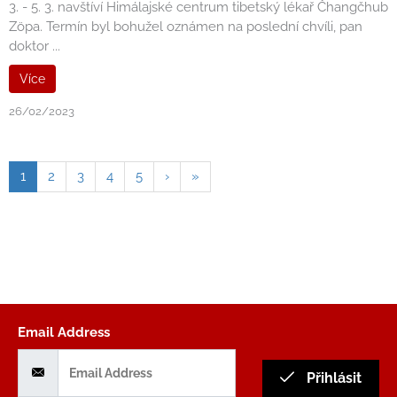
3. - 5. 3. navštíví Himálajské centrum tibetský lékař Čhangčhub
Zöpa. Termín byl bohužel oznámen na poslední chvíli, pan
doktor ...
Více
26/02/2023
1
2
3
4
5
›
»
Email Address
Přihlásit