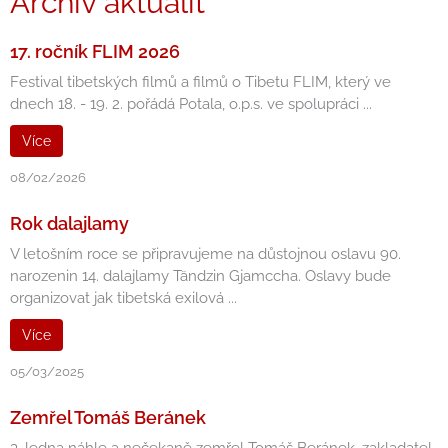
Archiv aktualit
17. ročník FLIM 2026
Festival tibetských filmů a filmů o Tibetu FLIM, který ve
dnech 18. - 19. 2. pořádá Potala, o.p.s. ve spolupráci ...
Více
08/02/2026
Rok dalajlamy
V letošním roce se připravujeme na důstojnou oslavu 90.
narozenin 14. dalajlamy Tändzin Gjamccha. Oslavy bude
organizovat jak tibetská exilová ...
Více
05/03/2025
Zemřel Tomáš Beránek