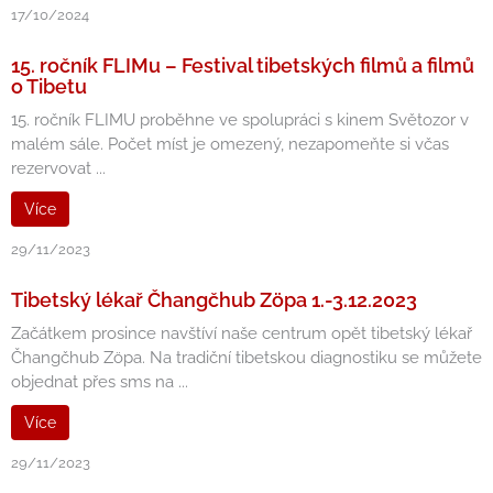
17/10/2024
15. ročník FLIMu – Festival tibetských filmů a filmů
o Tibetu
15. ročník FLIMU proběhne ve spolupráci s kinem Světozor v
malém sále. Počet míst je omezený, nezapomeňte si včas
rezervovat ...
Více
29/11/2023
Tibetský lékař Čhangčhub Zöpa 1.-3.12.2023
Začátkem prosince navštíví naše centrum opět tibetský lékař
Čhangčhub Zöpa. Na tradiční tibetskou diagnostiku se můžete
objednat přes sms na ...
Více
29/11/2023