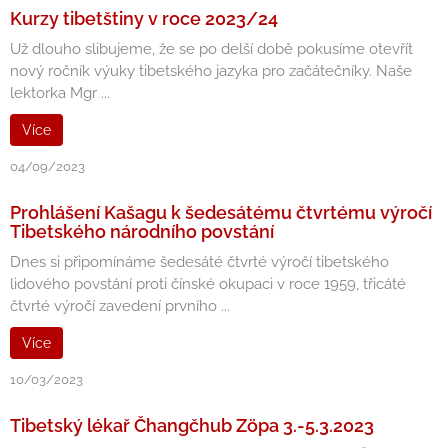
Kurzy tibetštiny v roce 2023/24
Už dlouho slibujeme, že se po delší době pokusíme otevřít
nový ročník výuky tibetského jazyka pro začátečníky. Naše
lektorka Mgr ...
Více
04/09/2023
Prohlášení Kašagu k šedesátému čtvrtému výročí
Tibetského národního povstání
Dnes si připomínáme šedesáté čtvrté výročí tibetského
lidového povstání proti čínské okupaci v roce 1959, třicáté
čtvrté výročí zavedení prvního ...
Více
10/03/2023
Tibetský lékař Čhangčhub Zöpa 3.-5.3.2023